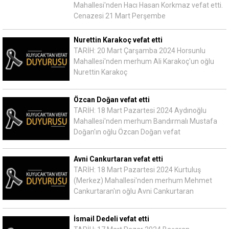
Mahallesi'nden Hacı Hasan Korkmaz vefat etti.
Cenazesi 21 Mart Perşembe
Nurettin Karakoç vefat etti
TARİH: 20 Mart Çarşamba 2024 Horsunlu
Mahallesi'nden merhum Ali Karakoç'un oğlu
Nurettin Karakoç
Özcan Doğan vefat etti
TARİH: 18 Mart Pazartesi 2024 Aydınoğlu
Mahallesi'nden merhum Bandırmalı Mustafa
Doğan'ın oğlu Özcan Doğan vefat
Avni Cankurtaran vefat etti
TARİH: 18 Mart Pazartesi 2024 Kurtuluş
(Merkez) Mahallesi'nden merhum Mehmet
Cankurtaran'ın oğlu Avni Cankurtaran
İsmail Dedeli vefat etti