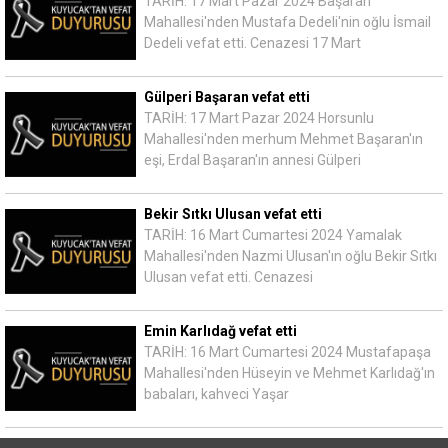
TARİH: 17 Mart Pazar 2024 Başaran
Mahallesi'nden Mustafa Dedeli'nin oğlu İsmail
Dedeli vefat etti. Cenazesi 17 Mart
Gülperi Başaran vefat etti
TARİH: 17 Mart Pazar 2024 Horsunlu
Mahallesi'nden merhum Mehmet Başaran'ın
eşi, Erdal Başaran'ın annesi Gülperi
Bekir Sıtkı Ulusan vefat etti
TARİH: 16 Mart Cumartesi 2024 Yamalak
Mahallesi'nden Nazmi Ulusan'ın oğlu Bekir Sıtkı
Ulusan vefat etti. Cenazesi
Emin Karlıdağ vefat etti
TARİH: 16 Mart Cumartesi 2024 Mustafapaşa
Mahallesi'nden Hüseyin ve Mehmet Karlıdağ'ın
babaları, kahveci Yaşar