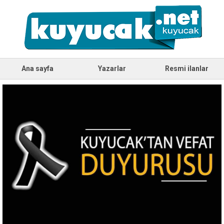
Ana sayfa
Yazarlar
Resmi ilanlar