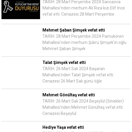
TARİH: 28 Mart Perşembe 2024 Sarıcaova
Mahallesi'nden merhum Ali Rıza kızı Elif İnce
vefat etti. Cenazesi 28 Mart Perşembe
Mehmet Şaban Şimşek vefat etti
TARİH: 28 Mart Perşembe 2024 Pamukören
Mahallesi'nden merhum Şükrü Şimşek'in oğlu
Mehmet Şaban Şimşek
Talat Şimşek vefat etti
TARİH: 26 Mart Salı 2024 Başaran
Mahallesi'nden Talat Şimşek vefat etti.
Cenazesi 26 Mart Salı günü öğle
Mehmet Gönültaş vefat etti
TARİH: 26 Mart Salı 2024 Beşeylül (Sinekler)
Mahallesi'nden Mehmet Gönültaş vefat etti.
Cenazesi Beşeylül
Hediye Yaşa vefat etti