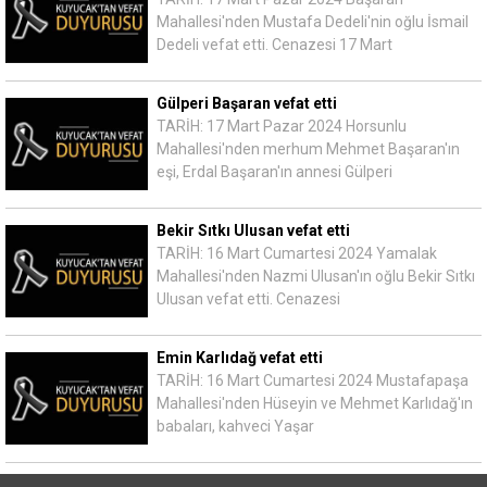
Mahallesi'nden Mustafa Dedeli'nin oğlu İsmail
Dedeli vefat etti. Cenazesi 17 Mart
Gülperi Başaran vefat etti
TARİH: 17 Mart Pazar 2024 Horsunlu
Mahallesi'nden merhum Mehmet Başaran'ın
eşi, Erdal Başaran'ın annesi Gülperi
Bekir Sıtkı Ulusan vefat etti
TARİH: 16 Mart Cumartesi 2024 Yamalak
Mahallesi'nden Nazmi Ulusan'ın oğlu Bekir Sıtkı
Ulusan vefat etti. Cenazesi
Emin Karlıdağ vefat etti
TARİH: 16 Mart Cumartesi 2024 Mustafapaşa
Mahallesi'nden Hüseyin ve Mehmet Karlıdağ'ın
babaları, kahveci Yaşar