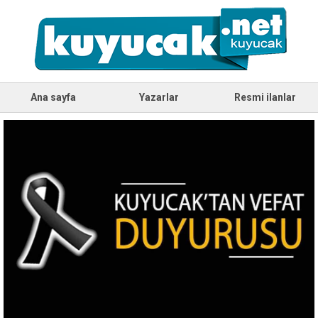
Ana sayfa
Yazarlar
Resmi ilanlar