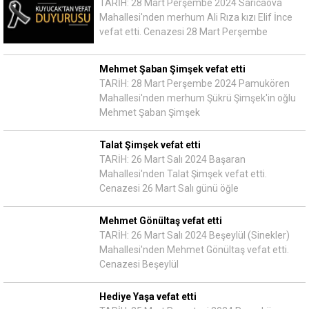
TARİH: 28 Mart Perşembe 2024 Sarıcaova
Mahallesi'nden merhum Ali Rıza kızı Elif İnce
vefat etti. Cenazesi 28 Mart Perşembe
Mehmet Şaban Şimşek vefat etti
TARİH: 28 Mart Perşembe 2024 Pamukören
Mahallesi'nden merhum Şükrü Şimşek'in oğlu
Mehmet Şaban Şimşek
Talat Şimşek vefat etti
TARİH: 26 Mart Salı 2024 Başaran
Mahallesi'nden Talat Şimşek vefat etti.
Cenazesi 26 Mart Salı günü öğle
Mehmet Gönültaş vefat etti
TARİH: 26 Mart Salı 2024 Beşeylül (Sinekler)
Mahallesi'nden Mehmet Gönültaş vefat etti.
Cenazesi Beşeylül
Hediye Yaşa vefat etti