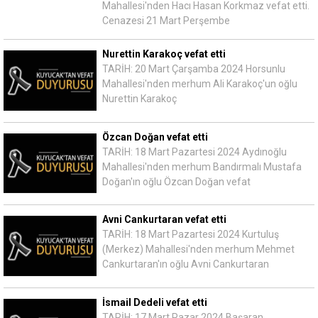
Mahallesi'nden Hacı Hasan Korkmaz vefat etti.
Cenazesi 21 Mart Perşembe
Nurettin Karakoç vefat etti
TARİH: 20 Mart Çarşamba 2024 Horsunlu
Mahallesi'nden merhum Ali Karakoç'un oğlu
Nurettin Karakoç
Özcan Doğan vefat etti
TARİH: 18 Mart Pazartesi 2024 Aydınoğlu
Mahallesi'nden merhum Bandırmalı Mustafa
Doğan'ın oğlu Özcan Doğan vefat
Avni Cankurtaran vefat etti
TARİH: 18 Mart Pazartesi 2024 Kurtuluş
(Merkez) Mahallesi'nden merhum Mehmet
Cankurtaran'ın oğlu Avni Cankurtaran
İsmail Dedeli vefat etti
TARİH: 17 Mart Pazar 2024 Başaran