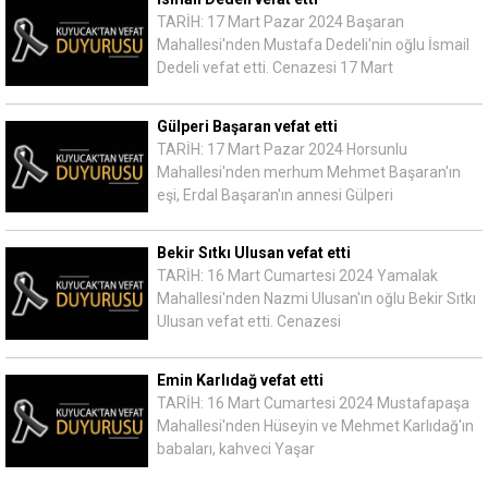
TARİH: 17 Mart Pazar 2024 Başaran
Mahallesi'nden Mustafa Dedeli'nin oğlu İsmail
Dedeli vefat etti. Cenazesi 17 Mart
Gülperi Başaran vefat etti
TARİH: 17 Mart Pazar 2024 Horsunlu
Mahallesi'nden merhum Mehmet Başaran'ın
eşi, Erdal Başaran'ın annesi Gülperi
Bekir Sıtkı Ulusan vefat etti
TARİH: 16 Mart Cumartesi 2024 Yamalak
Mahallesi'nden Nazmi Ulusan'ın oğlu Bekir Sıtkı
Ulusan vefat etti. Cenazesi
Emin Karlıdağ vefat etti
TARİH: 16 Mart Cumartesi 2024 Mustafapaşa
Mahallesi'nden Hüseyin ve Mehmet Karlıdağ'ın
babaları, kahveci Yaşar