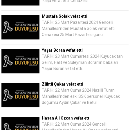
Yaşa vefat etti. Cenazesi
Mustafa Solak vefat etti
TARİH: 25 Mart Pazartesi 2024 Gencelli
Mahallesi'nden Mustafa Solak vefat etti.
Cenazesi 25 Mart Pazartesi günü
Yaşar Boran vefat etti
TARİH: 23 Mart Cumartesi 2024 Kuyucak'tan
Selim, Halit ve Süleyman Boran'ın babaları
Yaşar Boran vefat etti.
Zühtü Çakar vefat etti
TARİH: 22 Mart Cuma 2024 Nazilli Turan
Mahallesi'nden eski SSK personeli Kuyucak
doğumlu Aydın Çakar ve Betül
Hasan Ali Özcan vefat etti
TARİH: 22 Mart Cuma 2024 Gencelli