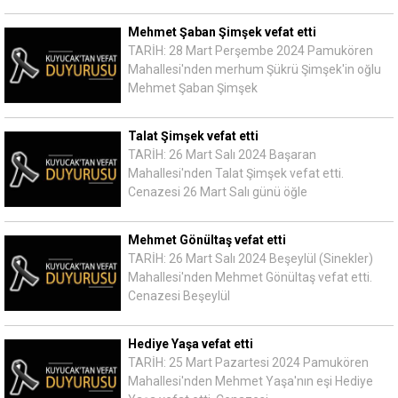
Mehmet Şaban Şimşek vefat etti
TARİH: 28 Mart Perşembe 2024 Pamukören
Mahallesi'nden merhum Şükrü Şimşek'in oğlu
Mehmet Şaban Şimşek
Talat Şimşek vefat etti
TARİH: 26 Mart Salı 2024 Başaran
Mahallesi'nden Talat Şimşek vefat etti.
Cenazesi 26 Mart Salı günü öğle
Mehmet Gönültaş vefat etti
TARİH: 26 Mart Salı 2024 Beşeylül (Sinekler)
Mahallesi'nden Mehmet Gönültaş vefat etti.
Cenazesi Beşeylül
Hediye Yaşa vefat etti
TARİH: 25 Mart Pazartesi 2024 Pamukören
Mahallesi'nden Mehmet Yaşa'nın eşi Hediye