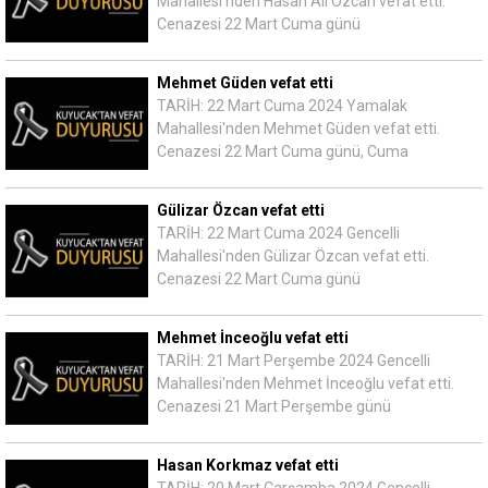
Mahallesi'nden Hasan Ali Özcan vefat etti.
Cenazesi 22 Mart Cuma günü
Mehmet Güden vefat etti
TARİH: 22 Mart Cuma 2024 Yamalak
Mahallesi'nden Mehmet Güden vefat etti.
Cenazesi 22 Mart Cuma günü, Cuma
Gülizar Özcan vefat etti
TARİH: 22 Mart Cuma 2024 Gencelli
Mahallesi'nden Gülizar Özcan vefat etti.
Cenazesi 22 Mart Cuma günü
Mehmet İnceoğlu vefat etti
TARİH: 21 Mart Perşembe 2024 Gencelli
Mahallesi'nden Mehmet İnceoğlu vefat etti.
Cenazesi 21 Mart Perşembe günü
Hasan Korkmaz vefat etti
TARİH: 20 Mart Çarşamba 2024 Gencelli