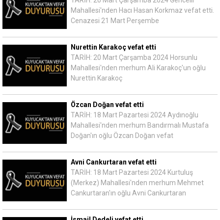
Mahallesi'nden Hacı Hasan Korkmaz vefat etti.
Cenazesi 21 Mart Perşembe
Nurettin Karakoç vefat etti
TARİH: 20 Mart Çarşamba 2024 Horsunlu
Mahallesi'nden merhum Ali Karakoç'un oğlu
Nurettin Karakoç
Özcan Doğan vefat etti
TARİH: 18 Mart Pazartesi 2024 Aydınoğlu
Mahallesi'nden merhum Bandırmalı Mustafa
Doğan'ın oğlu Özcan Doğan vefat
Avni Cankurtaran vefat etti
TARİH: 18 Mart Pazartesi 2024 Kurtuluş
(Merkez) Mahallesi'nden merhum Mehmet
Cankurtaran'ın oğlu Avni Cankurtaran
İsmail Dedeli vefat etti