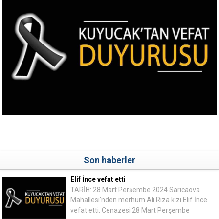
Son haberler
Elif İnce vefat etti
TARİH: 28 Mart Perşembe 2024 Sarıcaova
Mahallesi'nden merhum Ali Rıza kızı Elif İnce
vefat etti. Cenazesi 28 Mart Perşembe