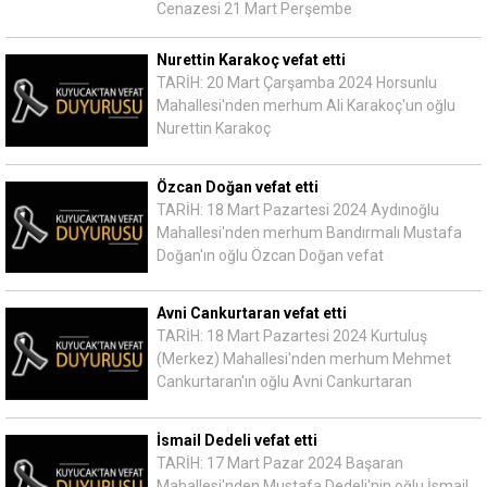
Cenazesi 21 Mart Perşembe
Nurettin Karakoç vefat etti
TARİH: 20 Mart Çarşamba 2024 Horsunlu
Mahallesi'nden merhum Ali Karakoç'un oğlu
Nurettin Karakoç
Özcan Doğan vefat etti
TARİH: 18 Mart Pazartesi 2024 Aydınoğlu
Mahallesi'nden merhum Bandırmalı Mustafa
Doğan'ın oğlu Özcan Doğan vefat
Avni Cankurtaran vefat etti
TARİH: 18 Mart Pazartesi 2024 Kurtuluş
(Merkez) Mahallesi'nden merhum Mehmet
Cankurtaran'ın oğlu Avni Cankurtaran
İsmail Dedeli vefat etti
TARİH: 17 Mart Pazar 2024 Başaran
Mahallesi'nden Mustafa Dedeli'nin oğlu İsmail