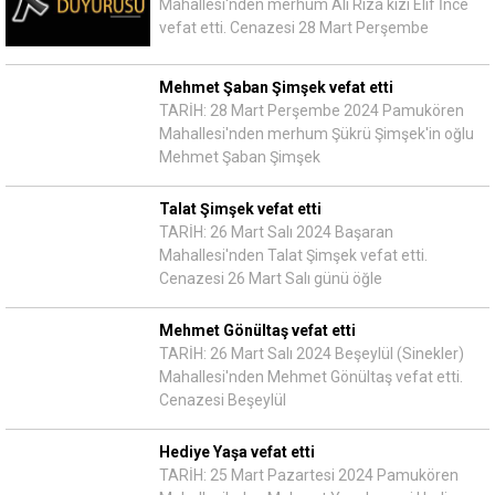
Mahallesi'nden merhum Ali Rıza kızı Elif İnce
vefat etti. Cenazesi 28 Mart Perşembe
Mehmet Şaban Şimşek vefat etti
TARİH: 28 Mart Perşembe 2024 Pamukören
Mahallesi'nden merhum Şükrü Şimşek'in oğlu
Mehmet Şaban Şimşek
Talat Şimşek vefat etti
TARİH: 26 Mart Salı 2024 Başaran
Mahallesi'nden Talat Şimşek vefat etti.
Cenazesi 26 Mart Salı günü öğle
Mehmet Gönültaş vefat etti
TARİH: 26 Mart Salı 2024 Beşeylül (Sinekler)
Mahallesi'nden Mehmet Gönültaş vefat etti.
Cenazesi Beşeylül
Hediye Yaşa vefat etti
TARİH: 25 Mart Pazartesi 2024 Pamukören