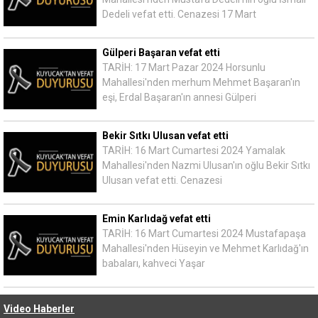
Dedeli vefat etti. Cenazesi 17 Mart
Gülperi Başaran vefat etti
TARİH: 17 Mart Pazar 2024 Horsunlu
Mahallesi'nden merhum Mehmet Başaran'ın
eşi, Erdal Başaran'ın annesi Gülperi
Bekir Sıtkı Ulusan vefat etti
TARİH: 16 Mart Cumartesi 2024 Yamalak
Mahallesi'nden Nazmi Ulusan'ın oğlu Bekir Sıtkı
Ulusan vefat etti. Cenazesi
Emin Karlıdağ vefat etti
TARİH: 16 Mart Cumartesi 2024 Mustafapaşa
Mahallesi'nden Hüseyin ve Mehmet Karlıdağ'ın
babaları, kahveci Yaşar
Video Haberler