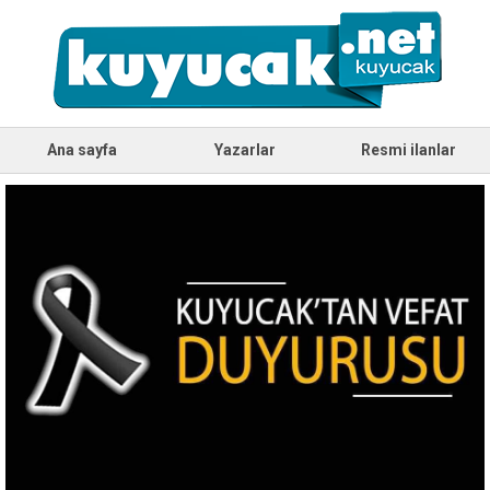
Ana sayfa
Yazarlar
Resmi ilanlar