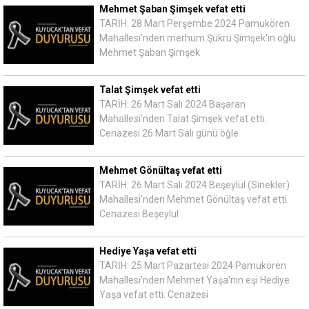
Mehmet Şaban Şimşek vefat etti
TARİH: 28 Mart Perşembe 2024 Pamukören
Mahallesi'nden merhum Şükrü Şimşek'in oğlu
Mehmet Şaban Şimşek
Talat Şimşek vefat etti
TARİH: 26 Mart Salı 2024 Başaran
Mahallesi'nden Talat Şimşek vefat etti.
Cenazesi 26 Mart Salı günü öğle
Mehmet Gönültaş vefat etti
TARİH: 26 Mart Salı 2024 Beşeylül (Sinekler)
Mahallesi'nden Mehmet Gönültaş vefat etti.
Cenazesi Beşeylül
Hediye Yaşa vefat etti
TARİH: 25 Mart Pazartesi 2024 Pamukören
Mahallesi'nden Mehmet Yaşa'nın eşi Hediye
Yaşa vefat etti. Cenazesi