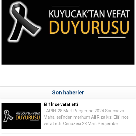
Son haberler
Elif İnce vefat etti
TARİH: 28 Mart Perşembe 2024 Sarıcaova
Mahallesi'nden merhum Ali Rıza kızı Elif İnce
vefat etti. Cenazesi 28 Mart Perşembe