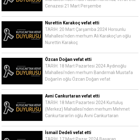
Cenazesi 21 Mart Perşembe
Nurettin Karakoç vefat etti
TARİH: 20 Mart Çarşamba 2024 Horsunlu
Mahallesi'nden merhum Ali Karakoç'un oğlu
Nurettin Karakoç
Özcan Doğan vefat etti
TARİH: 18 Mart Pazartesi 2024 Aydınoğlu
Mahallesi'nden merhum Bandırmalı Mustafa
Doğan'ın oğlu Özcan Doğan vefat
Avni Cankurtaran vefat etti
TARİH: 18 Mart Pazartesi 2024 Kurtuluş
(Merkez) Mahallesi'nden merhum Mehmet
Cankurtaran'ın oğlu Avni Cankurtaran
İsmail Dedeli vefat etti
TARİH: 17 Mart Pazar 2024 Başaran