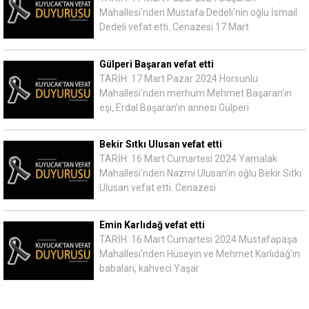
Mahallesi'nden Mustafa Dedeli'nin oğlu İsmail
Dedeli vefat etti. Cenazesi 17 Mart
Gülperi Başaran vefat etti
TARİH: 17 Mart Pazar 2024 Horsunlu
Mahallesi'nden merhum Mehmet Başaran'ın
eşi, Erdal Başaran'ın annesi Gülperi
Bekir Sıtkı Ulusan vefat etti
TARİH: 16 Mart Cumartesi 2024 Yamalak
Mahallesi'nden Nazmi Ulusan'ın oğlu Bekir Sıtkı
Ulusan vefat etti. Cenazesi
Emin Karlıdağ vefat etti
TARİH: 16 Mart Cumartesi 2024 Mustafapaşa
Mahallesi'nden Hüseyin ve Mehmet Karlıdağ'ın
babaları, kahveci Yaşar