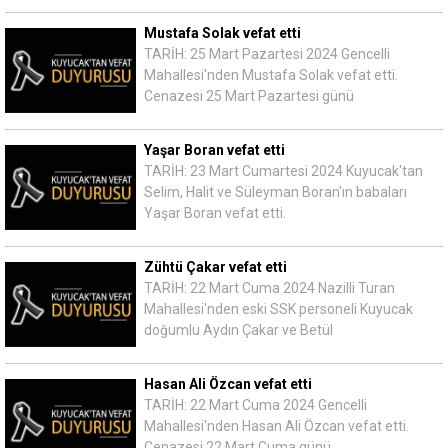
Mustafa Solak vefat etti
TARİH: 25 Mart Pazartesi 2024 Gencelli
Mahallesi'nden Mustafa Solak vefat etti.
Cenazesi 25 Mart Pazartesi günü
Yaşar Boran vefat etti
TARİH: 23 Mart Cumartesi 2024 Kuyucak'tan
Selim, Halit ve Süleyman Boran'ın babaları
Yaşar Boran vefat etti.
Zühtü Çakar vefat etti
TARİH: 22 Mart Cuma 2024 Nazilli Turan
Mahallesi'nden eski SSK personeli Kuyucak
doğumlu Aydın Çakar ve Betül
Hasan Ali Özcan vefat etti
TARİH: 22 Mart Cuma 2024 Gencelli
Mahallesi'nden Hasan Ali Özcan vefat etti.
Cenazesi 22 Mart Cuma günü