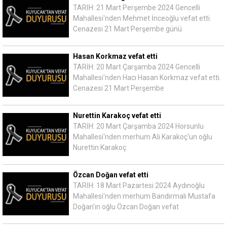
TARİH: 21 Mart Perşembe 2024 Gencelli
Mahallesi'nden Mehmet İnceoğlu vefat etti.
Cenazesi 21 Mart Perşembe günü
Hasan Korkmaz vefat etti
TARİH: 20 Mart Çarşamba 2024 Gencelli
Mahallesi'nden Hacı Hasan Korkmaz vefat etti.
Cenazesi 21 Mart Perşembe
Nurettin Karakoç vefat etti
TARİH: 20 Mart Çarşamba 2024 Horsunlu
Mahallesi'nden merhum Ali Karakoç'un oğlu
Nurettin Karakoç
Özcan Doğan vefat etti
TARİH: 18 Mart Pazartesi 2024 Aydınoğlu
Mahallesi'nden merhum Bandırmalı Mustafa
Doğan'ın oğlu Özcan Doğan vefat