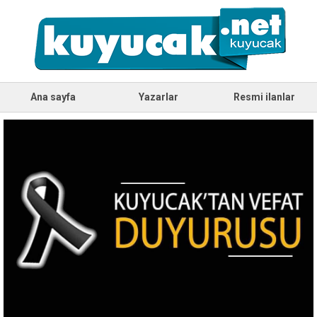
Ana sayfa
Yazarlar
Resmi ilanlar