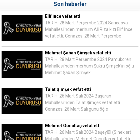
Son haberler
Elif İnce vefat etti
TARİH: 28 Mart Perşembe 2024 Sarıcaova
Mahallesi'nden merhum Ali Rıza kızı Elif İnce
vefat etti. Cenazesi 28 Mart Perşembe
Mehmet Şaban Şimşek vefat etti
TARİH: 28 Mart Perşembe 2024 Pamukören
Mahallesi'nden merhum Şükrü Şimşek'in oğlu
Mehmet Şaban Şimşek
Talat Şimşek vefat etti
TARİH: 26 Mart Salı 2024 Başaran
Mahallesi'nden Talat Şimşek vefat etti.
Cenazesi 26 Mart Salı günü öğle
Mehmet Gönültaş vefat etti
TARİH: 26 Mart Salı 2024 Beşeylül (Sinekler)
Mahallesi'nden Mehmet Gönültaş vefat etti.