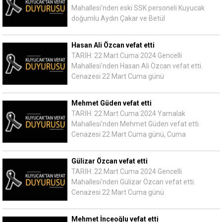
Mahallesi'nden eski SSK personeli Kuyucak
doğumlu Aydın Çakar ve Betül
Hasan Ali Özcan vefat etti
TARİH: 22 Mart Cuma 2024 Gencelli
Mahallesi'nden Hasan Ali Özcan vefat etti.
Cenazesi 22 Mart Cuma günü
Mehmet Güden vefat etti
TARİH: 22 Mart Cuma 2024 Yamalak
Mahallesi'nden Mehmet Güden vefat etti.
Cenazesi 22 Mart Cuma günü, Cuma
Gülizar Özcan vefat etti
TARİH: 22 Mart Cuma 2024 Gencelli
Mahallesi'nden Gülizar Özcan vefat etti.
Cenazesi 22 Mart Cuma günü
Mehmet İnceoğlu vefat etti