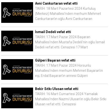
Avni Cankurtaran vefat etti
TARİH: 18 Mart Pazartesi 2024 Kurtuluş
(Merkez) Mahallesi'nden merhum Mehmet
Cankurtaran'ın oğlu Avni Cankurtaran
İsmail Dedeli vefat etti
TARİH: 17 Mart Pazar 2024 Başaran
Mahallesi'nden Mustafa Dedeli'nin oğlu İsmail
Dedeli vefat etti. Cenazesi 17 Mart
Gülperi Başaran vefat etti
TARİH: 17 Mart Pazar 2024 Horsunlu
Mahallesi'nden merhum Mehmet Başaran'ın
eşi, Erdal Başaran'ın annesi Gülperi
Bekir Sıtkı Ulusan vefat etti
TARİH: 16 Mart Cumartesi 2024 Yamalak
Mahallesi'nden Nazmi Ulusan'ın oğlu Bekir Sıtkı
Ulusan vefat etti. Cenazesi