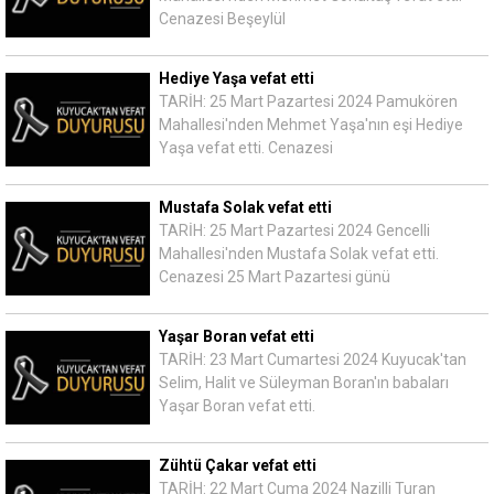
Cenazesi Beşeylül
Hediye Yaşa vefat etti
TARİH: 25 Mart Pazartesi 2024 Pamukören
Mahallesi'nden Mehmet Yaşa'nın eşi Hediye
Yaşa vefat etti. Cenazesi
Mustafa Solak vefat etti
TARİH: 25 Mart Pazartesi 2024 Gencelli
Mahallesi'nden Mustafa Solak vefat etti.
Cenazesi 25 Mart Pazartesi günü
Yaşar Boran vefat etti
TARİH: 23 Mart Cumartesi 2024 Kuyucak'tan
Selim, Halit ve Süleyman Boran'ın babaları
Yaşar Boran vefat etti.
Zühtü Çakar vefat etti
TARİH: 22 Mart Cuma 2024 Nazilli Turan