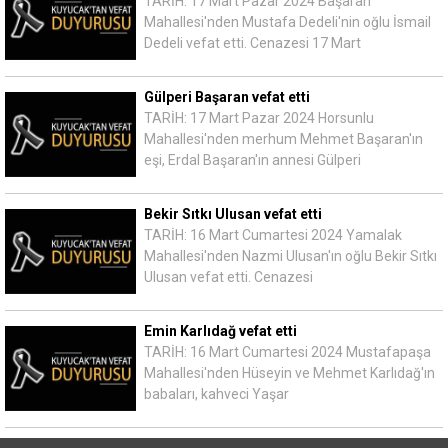
TARİH: 17 Mart Pazar 2024 Başaran
Mahallesi'nden Mustafa Dedeli'nin oğlu İsmail
Dedeli vefat etti. Cenazesi 17 Mart
Gülperi Başaran vefat etti
TARİH: 17 Mart Pazar 2024 Horsunlu
Mahallesi'nden merhum Mehmet Başaran'ın
eşi, Erdal Başaran'ın annesi Gülperi
Bekir Sıtkı Ulusan vefat etti
TARİH: 16 Mart Cumartesi 2024 Yamalak
Mahallesi'nden Nazmi Ulusan'ın oğlu Bekir Sıtkı
Ulusan vefat etti. Cenazesi
Emin Karlıdağ vefat etti
TARİH: 16 Mart Cumartesi 2024 Mustafapaşa
Mahallesi'nden Hüseyin ve Mehmet Karlıdağ'ın
babaları, kahveci Yaşar