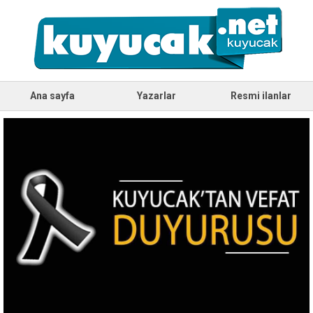
Ana sayfa
Yazarlar
Resmi ilanlar