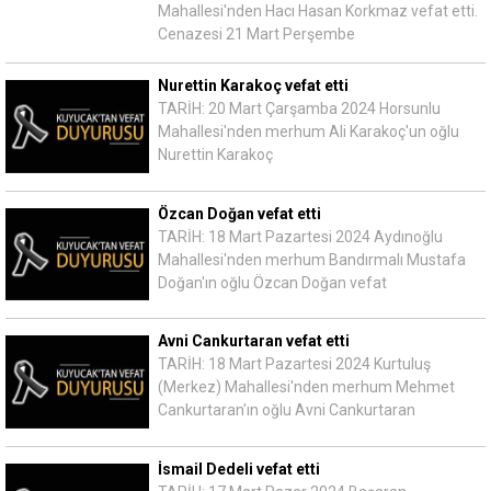
Mahallesi'nden Hacı Hasan Korkmaz vefat etti.
Cenazesi 21 Mart Perşembe
Nurettin Karakoç vefat etti
TARİH: 20 Mart Çarşamba 2024 Horsunlu
Mahallesi'nden merhum Ali Karakoç'un oğlu
Nurettin Karakoç
Özcan Doğan vefat etti
TARİH: 18 Mart Pazartesi 2024 Aydınoğlu
Mahallesi'nden merhum Bandırmalı Mustafa
Doğan'ın oğlu Özcan Doğan vefat
Avni Cankurtaran vefat etti
TARİH: 18 Mart Pazartesi 2024 Kurtuluş
(Merkez) Mahallesi'nden merhum Mehmet
Cankurtaran'ın oğlu Avni Cankurtaran
İsmail Dedeli vefat etti