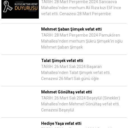
TARİH: 28 Mart Perşembe 2024 Sarıcaova
Mahallesi'nden merhum Ali Rıza kızı Elif İnce
vefat etti. Cenazesi 28 Mart Perşembe
Mehmet Şaban Şimşek vefat etti
TARİH: 28 Mart Perşembe 2024 Pamukören
Mahallesi'nden merhum Şükrü Şimşek'in oğlu
Mehmet Şaban Şimşek
Talat Şimşek vefat etti
TARİH: 26 Mart Salı 2024 Başaran
Mahallesi'nden Talat Şimşek vefat etti.
Cenazesi 26 Mart Salı günü öğle
Mehmet Gönültaş vefat etti
TARİH: 26 Mart Salı 2024 Beşeylül (Sinekler)
Mahallesi'nden Mehmet Gönültaş vefat etti.
Cenazesi Beşeylül
Hediye Yaşa vefat etti