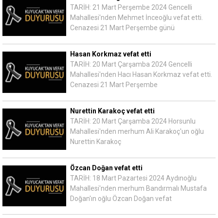
TARİH: 21 Mart Perşembe 2024 Gencelli
Mahallesi'nden Mehmet İnceoğlu vefat etti.
Cenazesi 21 Mart Perşembe günü
Hasan Korkmaz vefat etti
TARİH: 20 Mart Çarşamba 2024 Gencelli
Mahallesi'nden Hacı Hasan Korkmaz vefat etti.
Cenazesi 21 Mart Perşembe
Nurettin Karakoç vefat etti
TARİH: 20 Mart Çarşamba 2024 Horsunlu
Mahallesi'nden merhum Ali Karakoç'un oğlu
Nurettin Karakoç
Özcan Doğan vefat etti
TARİH: 18 Mart Pazartesi 2024 Aydınoğlu
Mahallesi'nden merhum Bandırmalı Mustafa
Doğan'ın oğlu Özcan Doğan vefat