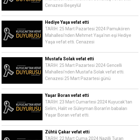
Cenazesi Beşeylül
Hediye Yaşa vefat etti
TARİH: 25 Mart Pazartesi 2024 Pamukören
Mahallesi'nden Mehmet Yaşa'nın eşi Hediye
Yaşa vefat etti. Cenazesi
Mustafa Solak vefat etti
TARİH: 25 Mart Pazartesi 2024 Gencelli
Mahallesi'nden Mustafa Solak vefat etti.
Cenazesi 25 Mart Pazartesi günü
Yaşar Boran vefat etti
TARİH: 23 Mart Cumartesi 2024 Kuyucak'tan
Selim, Halit ve Süleyman Boran'ın babaları
Yaşar Boran vefat etti.
Zühtü Çakar vefat etti
TARİH: 22 Mart Cuma 2024 Nazilli Turan