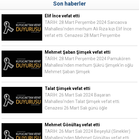
Son haberler
Elif İnce vefat etti
TARİH: 28 Mart Perşembe 2024 Sarıcaova
Mahallesi'nden merhum Ali Rıza kızı Elif İnce
vefat etti. Cenazesi 28 Mart Perşembe
Mehmet Şaban Şimşek vefat etti
TARİH: 28 Mart Perşembe 2024 Pamukören
Mahallesi'nden merhum Şükrü Şimşek'in oğlu
Mehmet Şaban Şimşek
Talat Şimşek vefat etti
TARİH: 26 Mart Salı 2024 Başaran
Mahallesi'nden Talat Şimşek vefat etti.
Cenazesi 26 Mart Salı günü öğle
Mehmet Gönültaş vefat etti
TARİH: 26 Mart Salı 2024 Beşeylül (Sinekler)
Mahallesi'nden Mehmet Gönültaş vefat etti.