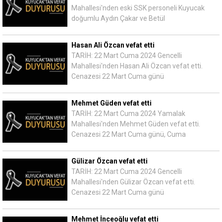
Mahallesi'nden eski SSK personeli Kuyucak
doğumlu Aydın Çakar ve Betül
Hasan Ali Özcan vefat etti
TARİH: 22 Mart Cuma 2024 Gencelli
Mahallesi'nden Hasan Ali Özcan vefat etti.
Cenazesi 22 Mart Cuma günü
Mehmet Güden vefat etti
TARİH: 22 Mart Cuma 2024 Yamalak
Mahallesi'nden Mehmet Güden vefat etti.
Cenazesi 22 Mart Cuma günü, Cuma
Gülizar Özcan vefat etti
TARİH: 22 Mart Cuma 2024 Gencelli
Mahallesi'nden Gülizar Özcan vefat etti.
Cenazesi 22 Mart Cuma günü
Mehmet İnceoğlu vefat etti