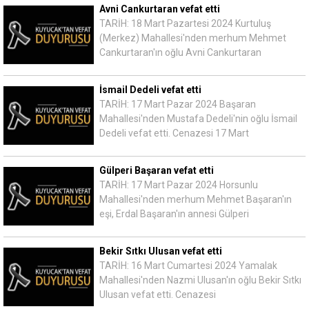
Avni Cankurtaran vefat etti
TARİH: 18 Mart Pazartesi 2024 Kurtuluş
(Merkez) Mahallesi'nden merhum Mehmet
Cankurtaran'ın oğlu Avni Cankurtaran
İsmail Dedeli vefat etti
TARİH: 17 Mart Pazar 2024 Başaran
Mahallesi'nden Mustafa Dedeli'nin oğlu İsmail
Dedeli vefat etti. Cenazesi 17 Mart
Gülperi Başaran vefat etti
TARİH: 17 Mart Pazar 2024 Horsunlu
Mahallesi'nden merhum Mehmet Başaran'ın
eşi, Erdal Başaran'ın annesi Gülperi
Bekir Sıtkı Ulusan vefat etti
TARİH: 16 Mart Cumartesi 2024 Yamalak
Mahallesi'nden Nazmi Ulusan'ın oğlu Bekir Sıtkı
Ulusan vefat etti. Cenazesi