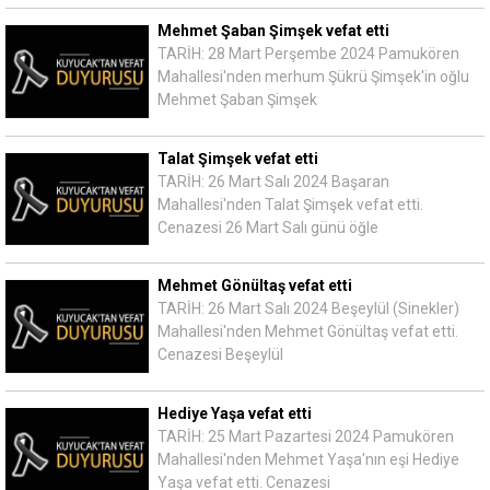
Mehmet Şaban Şimşek vefat etti
TARİH: 28 Mart Perşembe 2024 Pamukören
Mahallesi'nden merhum Şükrü Şimşek'in oğlu
Mehmet Şaban Şimşek
Talat Şimşek vefat etti
TARİH: 26 Mart Salı 2024 Başaran
Mahallesi'nden Talat Şimşek vefat etti.
Cenazesi 26 Mart Salı günü öğle
Mehmet Gönültaş vefat etti
TARİH: 26 Mart Salı 2024 Beşeylül (Sinekler)
Mahallesi'nden Mehmet Gönültaş vefat etti.
Cenazesi Beşeylül
Hediye Yaşa vefat etti
TARİH: 25 Mart Pazartesi 2024 Pamukören
Mahallesi'nden Mehmet Yaşa'nın eşi Hediye
Yaşa vefat etti. Cenazesi