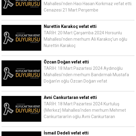
Mahallesi'nden Hacı Hasan Korkmaz vefat etti.
Cenazesi 21 Mart Perşembe
Nurettin Karakoç vefat etti
TARİH: 20 Mart Çarşamba 2024 Horsunlu
Mahallesi'nden merhum Ali Karakoç'un oğlu
Nurettin Karakoç
Özcan Doğan vefat etti
TARİH: 18 Mart Pazartesi 2024 Aydınoğlu
Mahallesi'nden merhum Bandırmalı Mustafa
Doğan'ın oğlu Özcan Doğan vefat
Avni Cankurtaran vefat etti
TARİH: 18 Mart Pazartesi 2024 Kurtuluş
(Merkez) Mahallesi'nden merhum Mehmet
Cankurtaran'ın oğlu Avni Cankurtaran
İsmail Dedeli vefat etti