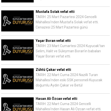
Mustafa Solak vefat etti
TARİH: 25 Mart Pazartesi 2024 Gencelli
Mahallesi'nden Mustafa Solak vefat etti.
Cenazesi 25 Mart Pazartesi günü
Yaşar Boran vefat etti
TARİH: 23 Mart Cumartesi 2024 Kuyucak'tan
Selim, Halit ve Süleyman Boran'ın babaları
Yaşar Boran vefat etti.
Zühtü Çakar vefat etti
TARİH: 22 Mart Cuma 2024 Nazilli Turan
Mahallesi'nden eski SSK personeli Kuyucak
doğumlu Aydın Çakar ve Betül
Hasan Ali Özcan vefat etti
TARİH: 22 Mart Cuma 2024 Gencelli
Mahallesi'nden Hasan Ali Özcan vefat etti.