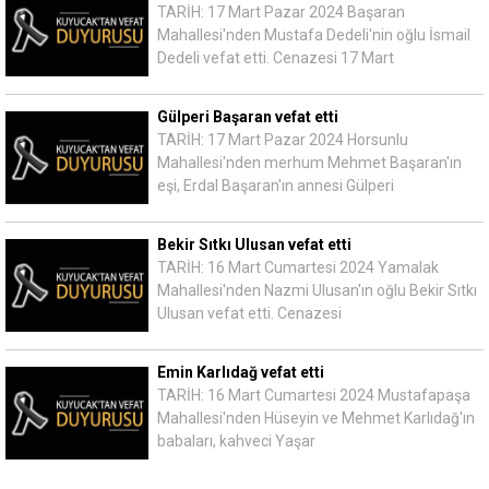
TARİH: 17 Mart Pazar 2024 Başaran
Mahallesi'nden Mustafa Dedeli'nin oğlu İsmail
Dedeli vefat etti. Cenazesi 17 Mart
Gülperi Başaran vefat etti
TARİH: 17 Mart Pazar 2024 Horsunlu
Mahallesi'nden merhum Mehmet Başaran'ın
eşi, Erdal Başaran'ın annesi Gülperi
Bekir Sıtkı Ulusan vefat etti
TARİH: 16 Mart Cumartesi 2024 Yamalak
Mahallesi'nden Nazmi Ulusan'ın oğlu Bekir Sıtkı
Ulusan vefat etti. Cenazesi
Emin Karlıdağ vefat etti
TARİH: 16 Mart Cumartesi 2024 Mustafapaşa
Mahallesi'nden Hüseyin ve Mehmet Karlıdağ'ın
babaları, kahveci Yaşar