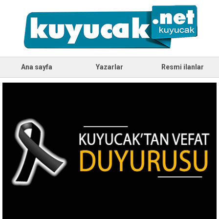
Ana sayfa
Yazarlar
Resmi ilanlar