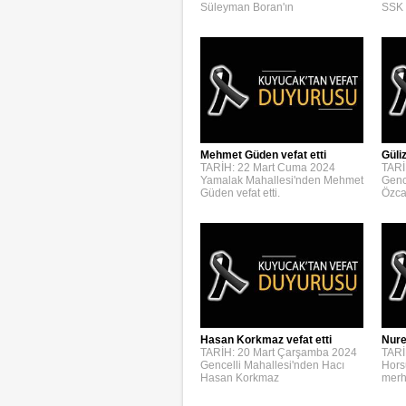
Süleyman Boran'ın
SSK 
Mehmet Güden vefat etti
Güli
TARİH: 22 Mart Cuma 2024
TARİ
Yamalak Mahallesi'nden Mehmet
Genc
Güden vefat etti.
Özca
Hasan Korkmaz vefat etti
Nure
TARİH: 20 Mart Çarşamba 2024
TARİ
Gencelli Mahallesi'nden Hacı
Hors
Hasan Korkmaz
merh