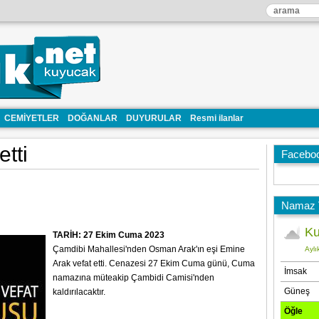
CEMİYETLER
DOĞANLAR
DUYURULAR
Resmi ilanlar
tti
Facebo
Namaz V
TARİH: 27 Ekim Cuma 2023
Çamdibi Mahallesi'nden Osman Arak'ın eşi Emine
Arak vefat etti. Cenazesi 27 Ekim Cuma günü, Cuma
namazına müteakip Çambidi Camisi'nden
kaldırılacaktır.