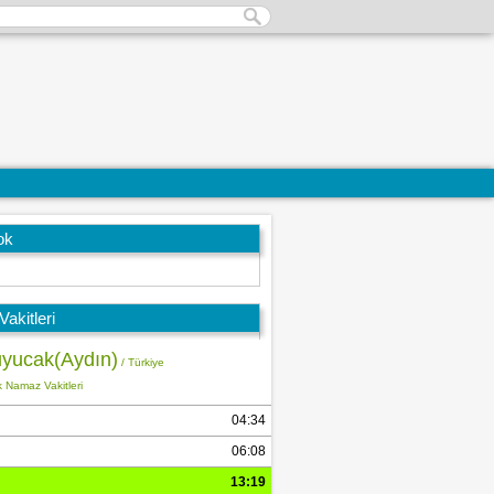
ok
akitleri