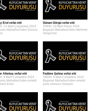
y Erol vefat etti
Günan Görgü vefat etti
H: 13 Mart Çarşamba 2024
TARİH: 10 Mart Pazar 2024
unlu Mahallesi'nden Dursun
Başaran Mahallesi'nden Mehmet
'un
Görgü'nün
 Altıntaş vefat etti
Fadime Şahna vefat etti
H: 9 Mart Cumartesi 2024
TARİH: 9 Mart Cumartesi 2024
unlu Mahallesi'nden emekli
Başaran Mahallesi'nden emekli
tmen Emin
polis memuru Hüseyin