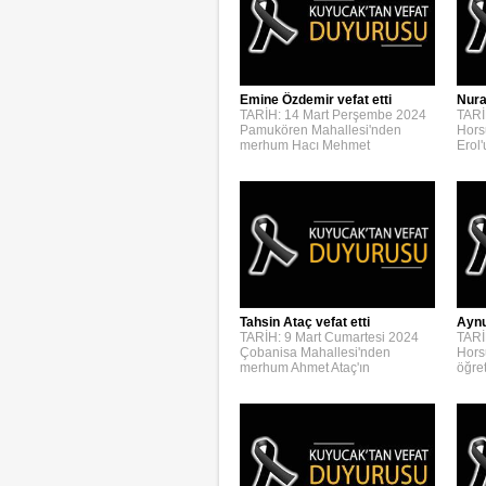
Emine Özdemir vefat etti
Nura
TARİH: 14 Mart Perşembe 2024
TARİ
Pamukören Mahallesi'nden
Hors
merhum Hacı Mehmet
Erol
Aynur
Tahsin Ataç vefat etti
TARİ
TARİH: 9 Mart Cumartesi 2024
Hors
Çobanisa Mahallesi'nden
öğre
merhum Ahmet Ataç'ın