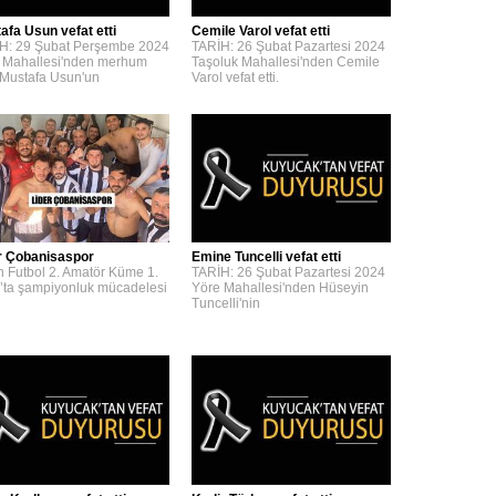
afa Usun vefat etti
Cemile Varol vefat etti
H: 29 Şubat Perşembe 2024
TARİH: 26 Şubat Pazartesi 2024
 Mahallesi'nden merhum
Taşoluk Mahallesi'nden Cemile
 Mustafa Usun'un
Varol vefat etti.
r Çobanisaspor
Emine Tuncelli vefat etti
n Futbol 2. Amatör Küme 1.
TARİH: 26 Şubat Pazartesi 2024
’ta şampiyonluk mücadelesi
Yöre Mahallesi'nden Hüseyin
Tuncelli'nin