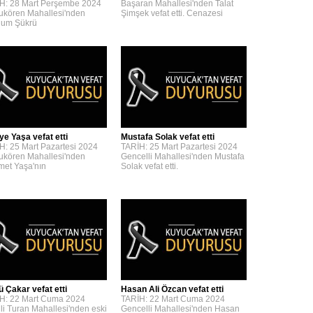
H: 28 Mart Perşembe 2024
Başaran Mahallesi'nden Talat
kören Mahallesi'nden
Şimşek vefat etti. Cenazesi
um Şükrü
ye Yaşa vefat etti
Mustafa Solak vefat etti
H: 25 Mart Pazartesi 2024
TARİH: 25 Mart Pazartesi 2024
kören Mahallesi'nden
Gencelli Mahallesi'nden Mustafa
et Yaşa'nın
Solak vefat etti.
ü Çakar vefat etti
Hasan Ali Özcan vefat etti
H: 22 Mart Cuma 2024
TARİH: 22 Mart Cuma 2024
lli Turan Mahallesi'nden eski
Gencelli Mahallesi'nden Hasan