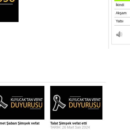
et Şaban Şimşek vefat
Talat Şimşek vefat etti
TARİH: 26 Mart Salı 2024