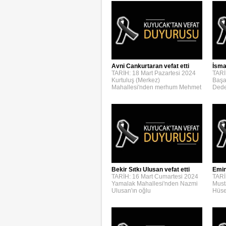
Avni Cankurtaran vefat etti
İsmai
TARİH: 18 Mart Pazartesi 2024
TARİ
Kurtuluş (Merkez)
Başa
Mahallesi'nden merhum Mehmet
Dede
Bekir Sıtkı Ulusan vefat etti
Emin
TARİH: 16 Mart Cumartesi 2024
TARİ
Yamalak Mahallesi'nden Nazmi
Must
Ulusan'ın oğlu
Hüse