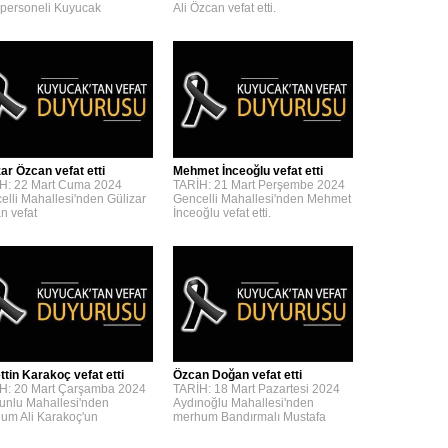
personeli Kuyucak
Ali Özcan vefat etti.
zar Özcan vefat etti
Mehmet İnceoğlu vefat etti
H: 22 Mart Cuma 2024
TARİH: 21 Mart Perşembe 2024
elli Mahallesi'nden Gülizar
Gencelli Mahallesi'nden Mehmet
n vefat
İnceoğlu vefat etti.
ttin Karakoç vefat etti
Özcan Doğan vefat etti
H: 20 Mart Çarşamba 2024
TARİH: 18 Mart Pazartesi 2024
unlu Mahallesi'nden
Aydınoğlu Mahallesi'nden
um Ali Karakoç'un
merhum Bandırmalı Mustafa