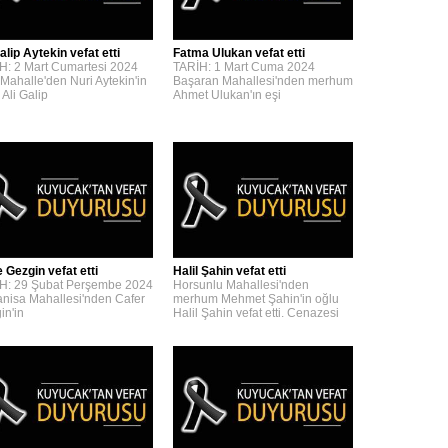
alip Aytekin vefat etti
Fatma Ulukan vefat etti
H: 2 Mart Cumartesi 2024
TARİH: 1 Mart Cuma 2024
 Mahalle'den Nuri Aytekin'in
Başaran Mahallesi'nden merhum
 Ali Galip
Ahmet Ulukan'ın eşi
 Gezgin vefat etti
Halil Şahin vefat etti
H: 29 Şubat Perşembe 2024
Horsunlu Mahallesi'nden
nisa Mahallesi'nden Cafer
merhum Mehmet Şahin'in oğlu
in'in
Halil Şahin vefat etti. Cenazesi