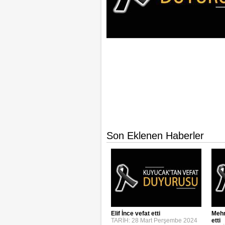
Son Eklenen Haberler
Elif İnce vefat etti
Mehm
TARİH: 28 Mart Perşembe 2024
etti