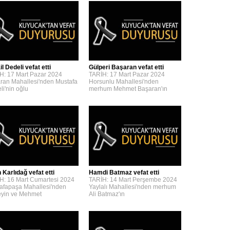
l Dedeli vefat etti
Gülperi Başaran vefat etti
H: 17 Mart Pazar 2024
TARİH: 17 Mart Pazar 2024
ran Mahallesi'nden Mustafa
Horsunlu Mahallesi'nden
li'nin oğlu
merhum Mehmet Başaran'ın
 Karlıdağ vefat etti
Hamdi Batmaz vefat etti
H: 16 Mart Cumartesi 2024
TARİH: 14 Mart Perşembe 2024
afapaşa Mahallesi'nden
Yaylalı Mahallesi'nden merhum
yin ve Mehmet
Ali Batmaz'ın