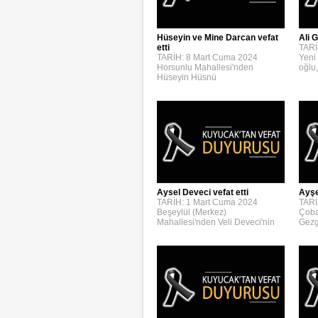
Hüseyin ve Mine Darcan vefat
Ali G
etti
TARİ
TARİH: 8 Mart Cuma 2024
Yeni
Horsunlu Mahallesi'nden
oğlu,
Hüseyin Hüsnü
Aysel Deveci vefat etti
Ayşe
TARİH: 1 Mart Cuma 2024
TARİ
Beşeylül (Merkez)
Çoba
Mahallesi'nden Veli Deveci'nin
Gezg