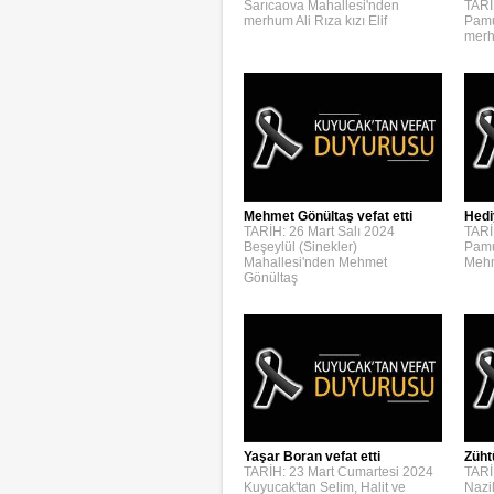
Sarıcaova Mahallesi'nden
TARİ
merhum Ali Rıza kızı Elif
Pamu
merh
Mehmet Gönültaş vefat etti
Hedi
TARİH: 26 Mart Salı 2024
TARİ
Beşeylül (Sinekler)
Pamu
Mahallesi'nden Mehmet
Mehm
Gönültaş
Yaşar Boran vefat etti
Züht
TARİH: 23 Mart Cumartesi 2024
TARİ
Kuyucak'tan Selim, Halit ve
Nazi