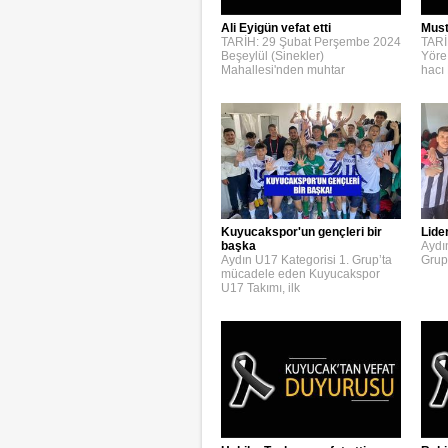
Ali Eyigün vefat etti
Must
TARİH: 29 Şubat Perşembe 2024
TARİ
Beşeylül (Sinekler)
Yöre
Mahallesi'nden muhtar
hacı
Kuyucakspor'un gençleri bir
Lide
başka
Aydı
Aydın U17 Kategorisi 1. Grup’ta
Grup
mücadele eden Kuyucakspor
U17 Takımı, ilk