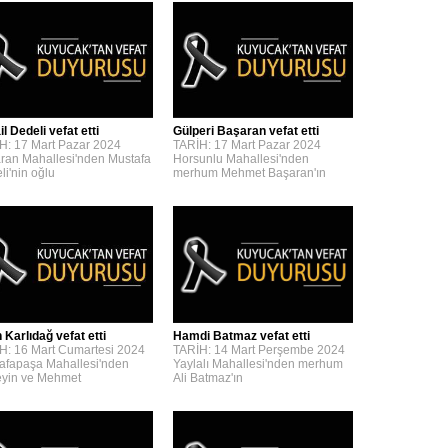
l Dedeli vefat etti
Gülperi Başaran vefat etti
H: 17 Mart Pazar 2024
TARİH: 17 Mart Pazar 2024
ran Mahallesi'nden Mustafa
Horsunlu Mahallesi'nden
li'nin oğlu
merhum Mehmet Başaran'ın
 Karlıdağ vefat etti
Hamdi Batmaz vefat etti
H: 16 Mart Cumartesi 2024
TARİH: 14 Mart Perşembe 2024
afapaşa Mahallesi'nden
Yaylalı Mahallesi'nden merhum
yin ve Mehmet
Ali Batmaz'ın