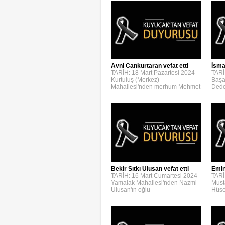
Avni Cankurtaran vefat etti
İsmai
TARİH: 18 Mart Pazartesi 2024
TARİ
Kurtuluş (Merkez)
Başa
Mahallesi'nden merhum Mehmet
Dede
Bekir Sıtkı Ulusan vefat etti
Emin
TARİH: 16 Mart Cumartesi 2024
TARİ
Yamalak Mahallesi'nden Nazmi
Must
Ulusan'ın oğlu
Hüse