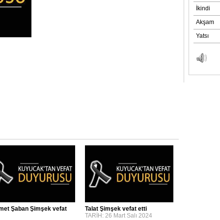
et Şaban Şimşek vefat
Talat Şimşek vefat etti
TARİH: 26 Mart Salı 2024