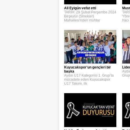
Ali Eyigün vefat etti
Must
TARİH: 29 Şubat Perşembe 2024
TARİ
Beşeylül (Sinekler)
Yöre
Mahallesi'nden muhtar
hacı
Kuyucakspor'un gençleri bir
Lide
başka
Aydı
Aydın U17 Kategorisi 1. Grup’ta
Grup
mücadele eden Kuyucakspor
U17 Takımı, ilk