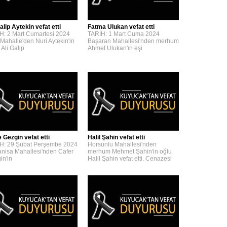
alip Aytekin vefat etti
Fatma Ulukan vefat etti
H: 2 Mart Cumartesi 2024
TARİH: 1 Mart Cuma 2024
 Mahalle'den Nuri Aytekin'in
Başaran Mahallesi'nden merhum
 Ali Galip
Ahmet Ulukan'ın eşi
 Gezgin vefat etti
Halil Şahin vefat etti
H: 29 Şubat Perşembe 2024
Horsunlu Mahallesi'nden
nisa Mahallesi'nden Cafer
merhum Mehmet Şahin'in oğlu
in'in
Halil Şahin vefat etti. Cenazesi