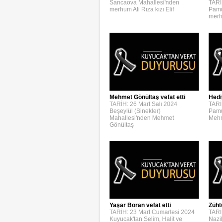
Sarıcaova Mahallesi'nden
TARİ
merhum Ali Rıza kızı Elif
Pamu
merh
Mehmet Gönültaş vefat etti
Hedi
TARİH: 26 Mart Salı 2024
TARİ
Beşeylül (Sinekler)
Pamu
Mahallesi'nden Mehmet
Mehm
Gönültaş
Yaşar Boran vefat etti
Züht
TARİH: 23 Mart Cumartesi 2024
TARİ
Kuyucak'tan Selim, Halit ve
Nazi