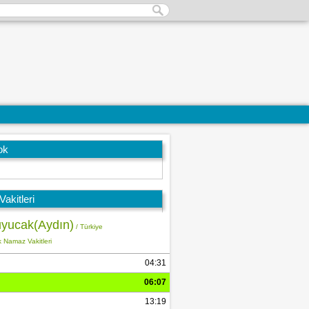
ok
akitleri