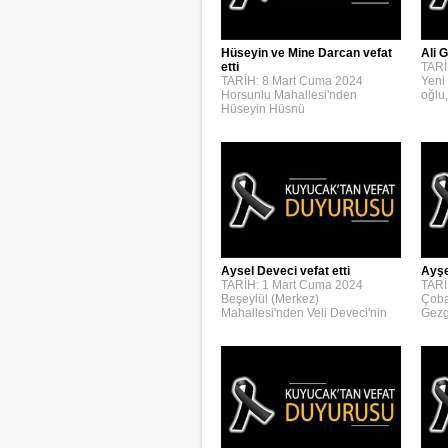
Hüseyin ve Mine Darcan vefat
Ali G
etti
TARİ
TARİH: 8 Mart Cuma 2024
Yeni
Horsunlu Mahallesi'nden
oğlu,
Hüseyin Hüsnü
Aysel Deveci vefat etti
Ayşe
TARİH: 1 Mart Cuma 2024
TARİ
Beşeylül (Merkez)
Çoba
Mahallesi'nden Veli Deveci'nin
Gezg