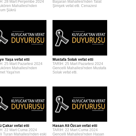
H: 28 Mart Perşembe 2024
Başaran Mahallesi'nden Talat
kören Mahallesi'nden
Şimşek vefat etti. Cenazesi
um Şükrü
ye Yaşa vefat etti
Mustafa Solak vefat etti
H: 25 Mart Pazartesi 2024
TARİH: 25 Mart Pazartesi 2024
kören Mahallesi'nden
Gencelli Mahallesi'nden Mustafa
et Yaşa'nın
Solak vefat etti.
ü Çakar vefat etti
Hasan Ali Özcan vefat etti
H: 22 Mart Cuma 2024
TARİH: 22 Mart Cuma 2024
lli Turan Mahallesi'nden eski
Gencelli Mahallesi'nden Hasan