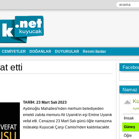
CEMİYETLER
DOĞANLAR
DUYURULAR
Resmi ilanlar
t etti
Facebo
Namaz V
TARİH: 23 Mart Salı 2023
Aydınoğlu Mahallesi'nden merhum belediyeden
emekli zabıta memuru Ali Uyanık'ın eşi Emine Uyanık
vefat etti. Cenazesi 23 Mart Salı günü öğle namazına
müteakip Kuyucak Çarşı Camisi'nden kaldırılacaktır.