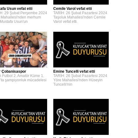
afa Usun vefat etti
Cemile Varol vefat etti
H: 29 Şubat Perşembe 2024
TARİH: 26 Şubat Pazartesi 2024
 Mahallesi'nden merhum
Taşoluk Mahallesi'nden Cemile
 Mustafa Usun'un
Varol vefat etti.
r Çobanisaspor
Emine Tuncelli vefat etti
n Futbol 2. Amatör Küme 1.
TARİH: 26 Şubat Pazartesi 2024
’ta şampiyonluk mücadelesi
Yöre Mahallesi'nden Hüseyin
Tuncelli'nin