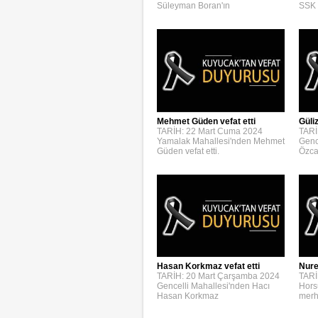
Süleyman Boran'ın
SSK 
Mehmet Güden vefat etti
Güli
TARİH: 22 Mart Cuma 2024
TARİ
Yamalak Mahallesi'nden Mehmet
Genc
Güden vefat etti.
Özca
Hasan Korkmaz vefat etti
Nure
TARİH: 20 Mart Çarşamba 2024
TARİ
Gencelli Mahallesi'nden Hacı
Hors
Hasan Korkmaz
merh