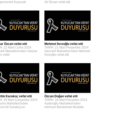
personeli Kuyucak
Ali Özcan vefat etti.
zar Özcan vefat etti
Mehmet İnceoğlu vefat etti
H: 22 Mart Cuma 2024
TARİH: 21 Mart Perşembe 2024
elli Mahallesi'nden Gülizar
Gencelli Mahallesi'nden Mehmet
n vefat
İnceoğlu vefat etti.
ttin Karakoç vefat etti
Özcan Doğan vefat etti
H: 20 Mart Çarşamba 2024
TARİH: 18 Mart Pazartesi 2024
unlu Mahallesi'nden
Aydınoğlu Mahallesi'nden
um Ali Karakoç'un
merhum Bandırmalı Mustafa