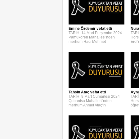
Emine Özdemir vefat etti
Nura
TARİH: 14 Mart Perşembe 2024
TARİ
Pamukören Mahallesi'nden
Hors
merhum Hacı Mehmet
Erol
Aynur
Tahsin Ataç vefat etti
TARİ
TARİH: 9 Mart Cumartesi 2024
Hors
Çobanisa Mahallesi'nden
öğre
merhum Ahmet Ataç'ın