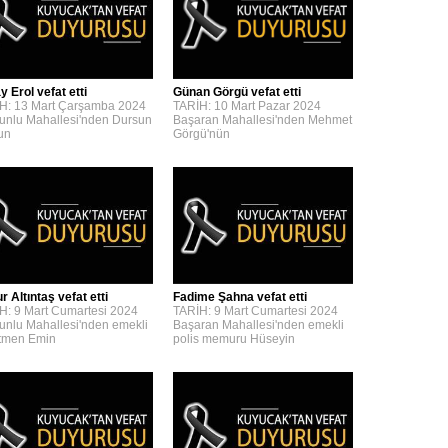
y Erol vefat etti
Günan Görgü vefat etti
H: 13 Mart Çarşamba 2024
TARİH: 10 Mart Pazar 2024
unlu Mahallesi'nden Dursun
Başaran Mahallesi'nden Mehmet
'un
Görgü'nün
 Altıntaş vefat etti
Fadime Şahna vefat etti
H: 9 Mart Cumartesi 2024
TARİH: 9 Mart Cumartesi 2024
unlu Mahallesi'nden emekli
Başaran Mahallesi'nden emekli
tmen Emin
polis memuru Hüseyin