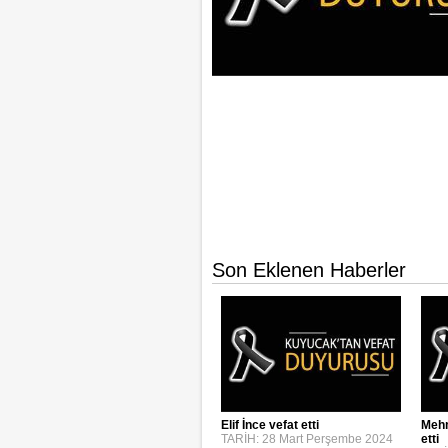
Son Eklenen Haberler
Elif İnce vefat etti
Mehm
TARİH: 28 Mart Perşembe 2024
etti