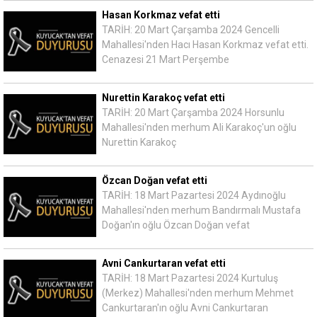
Hasan Korkmaz vefat etti
TARİH: 20 Mart Çarşamba 2024 Gencelli
Mahallesi'nden Hacı Hasan Korkmaz vefat etti.
Cenazesi 21 Mart Perşembe
Nurettin Karakoç vefat etti
TARİH: 20 Mart Çarşamba 2024 Horsunlu
Mahallesi'nden merhum Ali Karakoç'un oğlu
Nurettin Karakoç
Özcan Doğan vefat etti
TARİH: 18 Mart Pazartesi 2024 Aydınoğlu
Mahallesi'nden merhum Bandırmalı Mustafa
Doğan'ın oğlu Özcan Doğan vefat
Avni Cankurtaran vefat etti
TARİH: 18 Mart Pazartesi 2024 Kurtuluş
(Merkez) Mahallesi'nden merhum Mehmet
Cankurtaran'ın oğlu Avni Cankurtaran