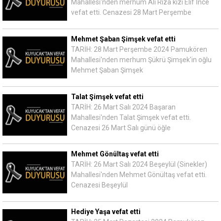
Mahallesi'nden merhum Ali Rıza kızı Elif İnce
vefat etti. Cenazesi 28 Mart Perşembe
Mehmet Şaban Şimşek vefat etti
TARİH: 28 Mart Perşembe 2024 Pamukören
Mahallesi'nden merhum Şükrü Şimşek'in oğlu
Mehmet Şaban Şimşek
Talat Şimşek vefat etti
TARİH: 26 Mart Salı 2024 Başaran
Mahallesi'nden Talat Şimşek vefat etti.
Cenazesi 26 Mart Salı günü öğle
Mehmet Gönültaş vefat etti
TARİH: 26 Mart Salı 2024 Beşeylül (Sinekler)
Mahallesi'nden Mehmet Gönültaş vefat etti.
Cenazesi Beşeylül
Hediye Yaşa vefat etti