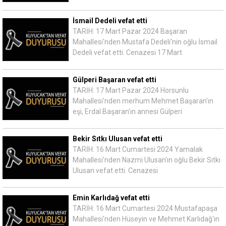
İsmail Dedeli vefat etti
TARİH: 17 Mart Pazar 2024 Başaran
Mahallesi'nden Mustafa Dedeli'nin oğlu İsmail
Dedeli vefat etti. Cenazesi 17 Mart
Gülperi Başaran vefat etti
TARİH: 17 Mart Pazar 2024 Horsunlu
Mahallesi'nden merhum Mehmet Başaran'ın
eşi, Erdal Başaran'ın annesi Gülperi
Bekir Sıtkı Ulusan vefat etti
TARİH: 16 Mart Cumartesi 2024 Yamalak
Mahallesi'nden Nazmi Ulusan'ın oğlu Bekir Sıtkı
Ulusan vefat etti. Cenazesi
Emin Karlıdağ vefat etti
TARİH: 16 Mart Cumartesi 2024 Mustafapaşa
Mahallesi'nden Hüseyin ve Mehmet Karlıdağ'ın