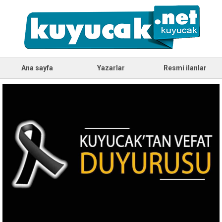
Ana sayfa
Yazarlar
Resmi ilanlar