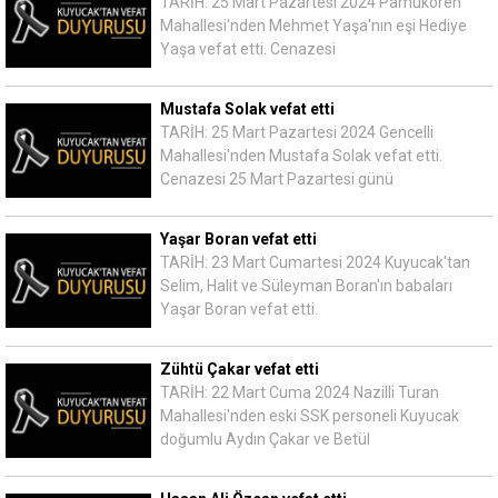
TARİH: 25 Mart Pazartesi 2024 Pamukören
Mahallesi'nden Mehmet Yaşa'nın eşi Hediye
Yaşa vefat etti. Cenazesi
Mustafa Solak vefat etti
TARİH: 25 Mart Pazartesi 2024 Gencelli
Mahallesi'nden Mustafa Solak vefat etti.
Cenazesi 25 Mart Pazartesi günü
Yaşar Boran vefat etti
TARİH: 23 Mart Cumartesi 2024 Kuyucak'tan
Selim, Halit ve Süleyman Boran'ın babaları
Yaşar Boran vefat etti.
Zühtü Çakar vefat etti
TARİH: 22 Mart Cuma 2024 Nazilli Turan
Mahallesi'nden eski SSK personeli Kuyucak
doğumlu Aydın Çakar ve Betül