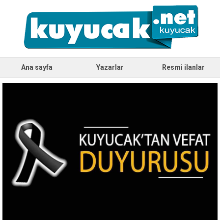
Ana sayfa
Yazarlar
Resmi ilanlar