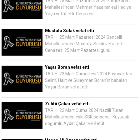
TARİH: 25 Mart Pazartesi 2024 Pamukören
Mahallesi'nden Mehmet Yaşa'nın eşi Hediye
Yaşa vefat etti. Cenazesi
Mustafa Solak vefat etti
TARİH: 25 Mart Pazartesi 2024 Gencelli
Mahallesi'nden Mustafa Solak vefat etti.
Cenazesi 25 Mart Pazartesi günü
Yaşar Boran vefat etti
TARİH: 23 Mart Cumartesi 2024 Kuyucak'tan
Selim, Halit ve Süleyman Boran'ın babaları
Yaşar Boran vefat etti.
Zühtü Çakar vefat etti
TARİH: 22 Mart Cuma 2024 Nazilli Turan
Mahallesi'nden eski SSK personeli Kuyucak
doğumlu Aydın Çakar ve Betül