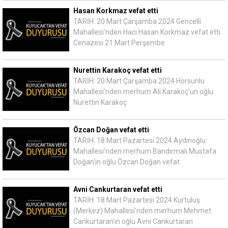
Hasan Korkmaz vefat etti
TARİH: 20 Mart Çarşamba 2024 Gencelli
Mahallesi'nden Hacı Hasan Korkmaz vefat etti.
Cenazesi 21 Mart Perşembe
Nurettin Karakoç vefat etti
TARİH: 20 Mart Çarşamba 2024 Horsunlu
Mahallesi'nden merhum Ali Karakoç'un oğlu
Nurettin Karakoç
Özcan Doğan vefat etti
TARİH: 18 Mart Pazartesi 2024 Aydınoğlu
Mahallesi'nden merhum Bandırmalı Mustafa
Doğan'ın oğlu Özcan Doğan vefat
Avni Cankurtaran vefat etti
TARİH: 18 Mart Pazartesi 2024 Kurtuluş
(Merkez) Mahallesi'nden merhum Mehmet
Cankurtaran'ın oğlu Avni Cankurtaran