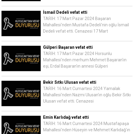
İsmail Dedeli vefat etti
TARİH: 17 Mart Pazar 2024 Başaran
Mahallesi'nden Mustafa Dedeli'nin oğlu İsmail
Dedeli vefat etti. Cenazesi 17 Mart
Gülperi Başaran vefat etti
TARİH: 17 Mart Pazar 2024 Horsunlu
Mahallesi'nden merhum Mehmet Başaran'ın
eşi, Erdal Başaran'ın annesi Gülperi
Bekir Sıtkı Ulusan vefat etti
TARİH: 16 Mart Cumartesi 2024 Yamalak
Mahallesi'nden Nazmi Ulusan'ın oğlu Bekir Sıtkı
Ulusan vefat etti. Cenazesi
Emin Karlıdağ vefat etti
TARİH: 16 Mart Cumartesi 2024 Mustafapaşa
Mahallesi'nden Hüseyin ve Mehmet Karlıdağ'ın