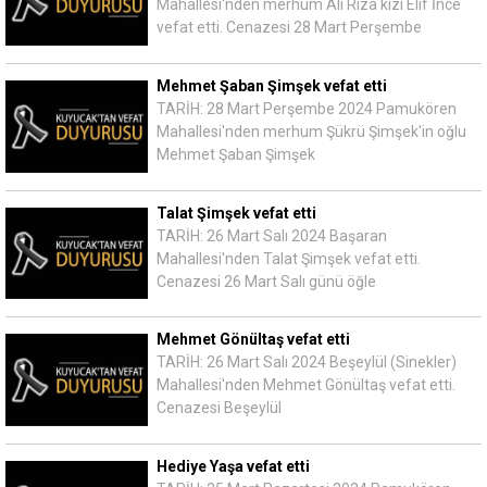
Mahallesi'nden merhum Ali Rıza kızı Elif İnce
vefat etti. Cenazesi 28 Mart Perşembe
Mehmet Şaban Şimşek vefat etti
TARİH: 28 Mart Perşembe 2024 Pamukören
Mahallesi'nden merhum Şükrü Şimşek'in oğlu
Mehmet Şaban Şimşek
Talat Şimşek vefat etti
TARİH: 26 Mart Salı 2024 Başaran
Mahallesi'nden Talat Şimşek vefat etti.
Cenazesi 26 Mart Salı günü öğle
Mehmet Gönültaş vefat etti
TARİH: 26 Mart Salı 2024 Beşeylül (Sinekler)
Mahallesi'nden Mehmet Gönültaş vefat etti.
Cenazesi Beşeylül
Hediye Yaşa vefat etti