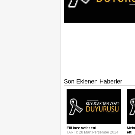
Son Eklenen Haberler
Elif İnce vefat etti
Mehm
TARİH: 28 Mart Perşembe 2024
etti