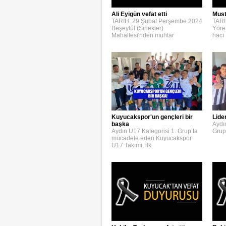
Ali Eyigün vefat etti
Must
TARİH: 29 Şubat Perşembe 2024
TARİ
Beşeylül (Sinekler)
Yöre
Mahallesi'nden muhtar
hacı
Kuyucakspor'un gençleri bir
Lide
başka
Aydı
Aydın U17 Kategorisi 1. Grup’ta
Grup
mücadele eden Kuyucakspor
U17 Takımı, ilk