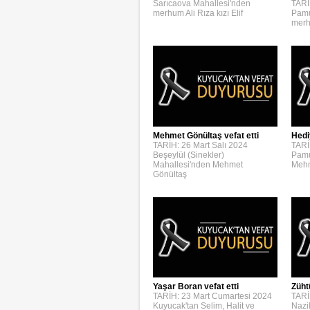
Sarıcaova Mahallesi'nden
TARİ
merhum Ali Rıza kızı Elif
Pamu
merh
Mehmet Gönültaş vefat etti
Hedi
TARİH: 26 Mart Salı 2024
TARİ
Beşeylül (Sinekler)
Pamu
Mahallesi'nden Mehmet
Mehm
Gönültaş
Yaşar Boran vefat etti
Züht
TARİH: 23 Mart Cumartesi 2024
TARİ
Kuyucak'tan Selim, Halit ve
Nazi