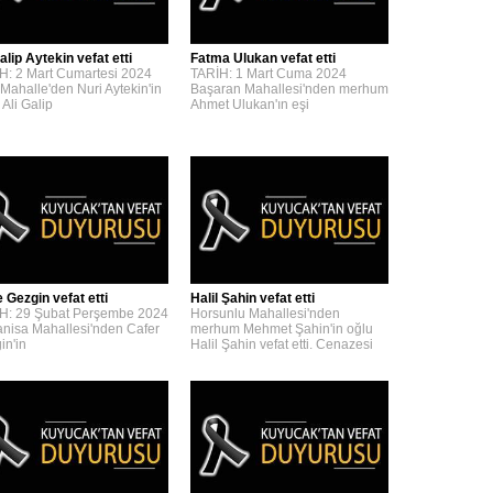
alip Aytekin vefat etti
Fatma Ulukan vefat etti
H: 2 Mart Cumartesi 2024
TARİH: 1 Mart Cuma 2024
 Mahalle'den Nuri Aytekin'in
Başaran Mahallesi'nden merhum
 Ali Galip
Ahmet Ulukan'ın eşi
 Gezgin vefat etti
Halil Şahin vefat etti
H: 29 Şubat Perşembe 2024
Horsunlu Mahallesi'nden
nisa Mahallesi'nden Cafer
merhum Mehmet Şahin'in oğlu
in'in
Halil Şahin vefat etti. Cenazesi