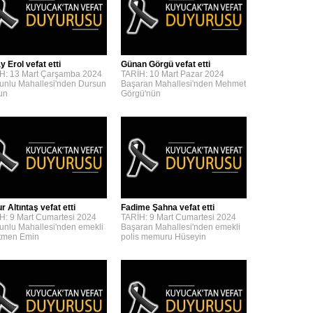
y Erol vefat etti
Günan Görgü vefat etti
H: 13 Mart Çarşamba 2024
TARİH: 10 Mart Pazar 2024
unlu Mahallesi'nden Dursun
Başaran Mahallesi'nden Mehmet
'un
Görgü'nün
 Altıntaş vefat etti
Fadime Şahna vefat etti
H: 9 Mart Cumartesi 2024
TARİH: 9 Mart Cumartesi 2024
unlu Mahallesi'nden emekli
Başaran Mahallesi'nden emekli
tmen Emin
polis memuru Hüseyin