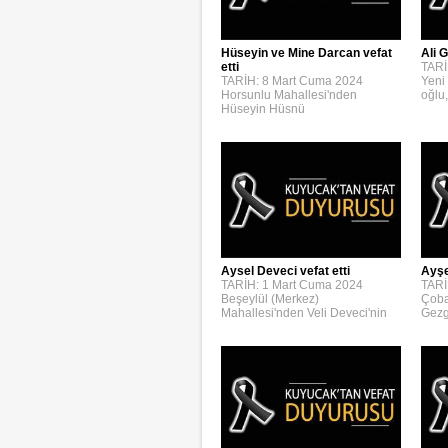
Hüseyin ve Mine Darcan vefat
Ali G
etti
TARİ
TARİH: 8 Mart Cuma 2024
Yeni
Horsunlu Mahallesi'nden
oğlu,
Hüseyin Hüsnü
Aysel Deveci vefat etti
Ayşe
TARİH: 1 Mart Cuma 2024
TARİ
Beşeylül (Merkez)
Çoba
Mahallesi'nden Veli Deveci'nin
Gezg