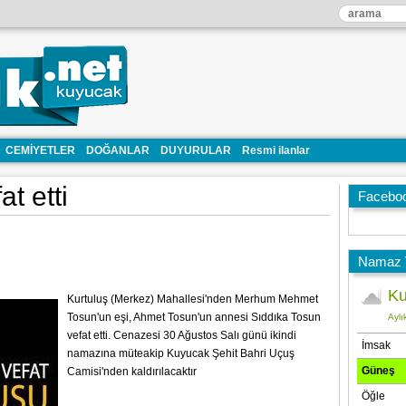
CEMİYETLER
DOĞANLAR
DUYURULAR
Resmi ilanlar
t etti
Facebo
Namaz V
Kurtuluş (Merkez) Mahallesi'nden Merhum Mehmet
Tosun'un eşi, Ahmet Tosun'un annesi Sıddıka Tosun
vefat etti. Cenazesi 30 Ağustos Salı günü ikindi
namazına müteakip Kuyucak Şehit Bahri Uçuş
Camisi'nden kaldırılacaktır