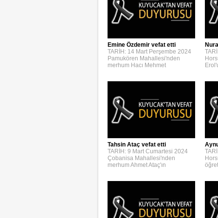
Emine Özdemir vefat etti
Nura
TARİH: 14 Mart Perşembe 2024
TARİ
Pamukören Mahallesi'nden
Hors
merhum Hacı Mehmet
Erol
Aynur
Tahsin Ataç vefat etti
TARİ
TARİH: 9 Mart Cumartesi 2024
Hors
Çobanisa Mahallesi'nden
öğre
merhum Ahmet Ataç'ın