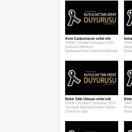
Avni Cankurtaran vefat etti
İsmai
TARİH: 18 Mart Pazartesi 2024
TARİ
Kurtuluş (Merkez)
Başa
Mahallesi'nden merhum Mehmet
Dede
Bekir Sıtkı Ulusan vefat etti
Emin
TARİH: 16 Mart Cumartesi 2024
TARİ
Yamalak Mahallesi'nden Nazmi
Must
Ulusan'ın oğlu
Hüse