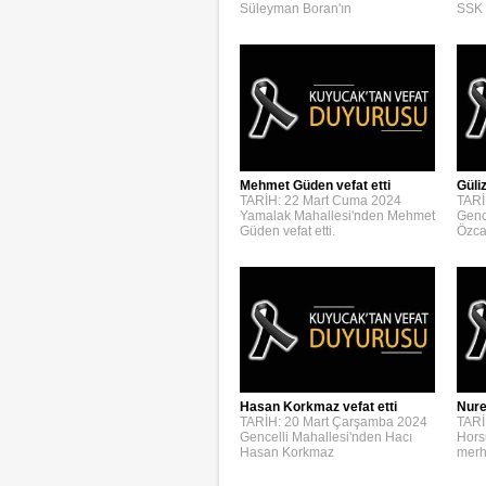
Süleyman Boran'ın
SSK 
Mehmet Güden vefat etti
Güli
TARİH: 22 Mart Cuma 2024
TARİ
Yamalak Mahallesi'nden Mehmet
Genc
Güden vefat etti.
Özca
Hasan Korkmaz vefat etti
Nure
TARİH: 20 Mart Çarşamba 2024
TARİ
Gencelli Mahallesi'nden Hacı
Hors
Hasan Korkmaz
merh