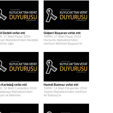
l Dedeli vefat etti
Gülperi Başaran vefat etti
H: 17 Mart Pazar 2024
TARİH: 17 Mart Pazar 2024
ran Mahallesi'nden Mustafa
Horsunlu Mahallesi'nden
li'nin oğlu
merhum Mehmet Başaran'ın
 Karlıdağ vefat etti
Hamdi Batmaz vefat etti
H: 16 Mart Cumartesi 2024
TARİH: 14 Mart Perşembe 2024
afapaşa Mahallesi'nden
Yaylalı Mahallesi'nden merhum
yin ve Mehmet
Ali Batmaz'ın