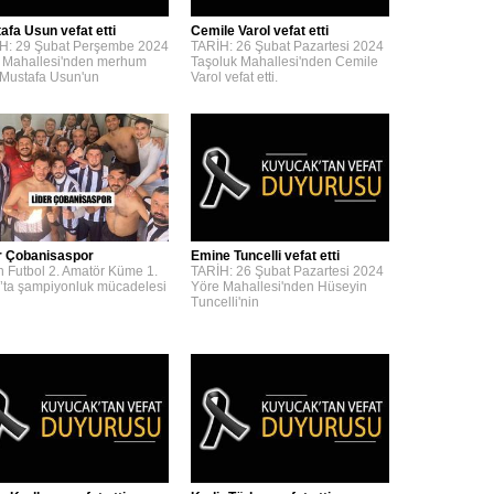
afa Usun vefat etti
Cemile Varol vefat etti
H: 29 Şubat Perşembe 2024
TARİH: 26 Şubat Pazartesi 2024
 Mahallesi'nden merhum
Taşoluk Mahallesi'nden Cemile
 Mustafa Usun'un
Varol vefat etti.
r Çobanisaspor
Emine Tuncelli vefat etti
n Futbol 2. Amatör Küme 1.
TARİH: 26 Şubat Pazartesi 2024
’ta şampiyonluk mücadelesi
Yöre Mahallesi'nden Hüseyin
Tuncelli'nin