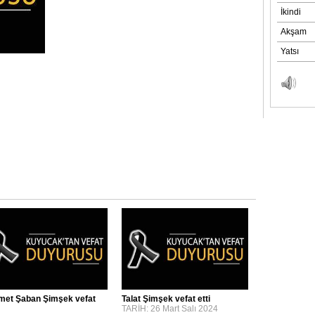
et Şaban Şimşek vefat
Talat Şimşek vefat etti
TARİH: 26 Mart Salı 2024