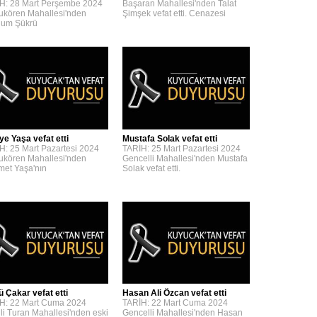
H: 28 Mart Perşembe 2024
Başaran Mahallesi'nden Talat
kören Mahallesi'nden
Şimşek vefat etti. Cenazesi
um Şükrü
ye Yaşa vefat etti
Mustafa Solak vefat etti
H: 25 Mart Pazartesi 2024
TARİH: 25 Mart Pazartesi 2024
kören Mahallesi'nden
Gencelli Mahallesi'nden Mustafa
et Yaşa'nın
Solak vefat etti.
ü Çakar vefat etti
Hasan Ali Özcan vefat etti
H: 22 Mart Cuma 2024
TARİH: 22 Mart Cuma 2024
lli Turan Mahallesi'nden eski
Gencelli Mahallesi'nden Hasan