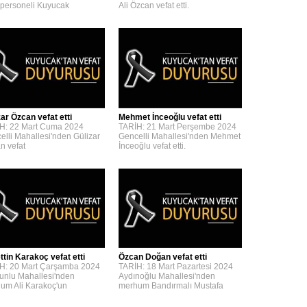
personeli Kuyucak
Ali Özcan vefat etti.
zar Özcan vefat etti
Mehmet İnceoğlu vefat etti
H: 22 Mart Cuma 2024
TARİH: 21 Mart Perşembe 2024
elli Mahallesi'nden Gülizar
Gencelli Mahallesi'nden Mehmet
n vefat
İnceoğlu vefat etti.
ttin Karakoç vefat etti
Özcan Doğan vefat etti
H: 20 Mart Çarşamba 2024
TARİH: 18 Mart Pazartesi 2024
unlu Mahallesi'nden
Aydınoğlu Mahallesi'nden
um Ali Karakoç'un
merhum Bandırmalı Mustafa