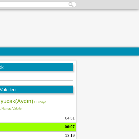
ok
akitleri