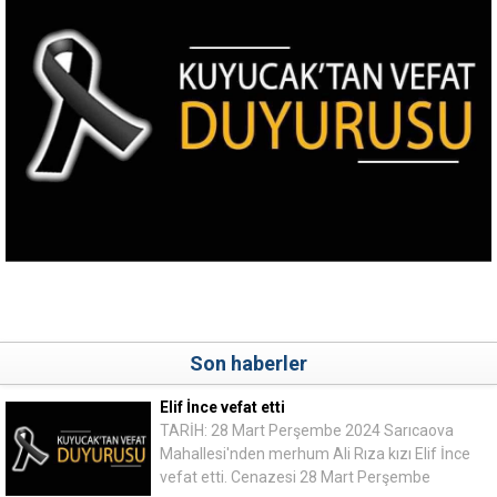
Son haberler
Elif İnce vefat etti
TARİH: 28 Mart Perşembe 2024 Sarıcaova
Mahallesi'nden merhum Ali Rıza kızı Elif İnce
vefat etti. Cenazesi 28 Mart Perşembe