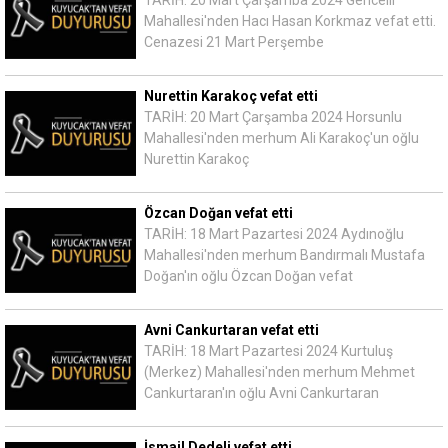
Mahallesi'nden Hacı Hasan Korkmaz vefat etti.
Cenazesi 21 Mart Perşembe
Nurettin Karakoç vefat etti
TARİH: 20 Mart Çarşamba 2024 Horsunlu
Mahallesi'nden merhum Ali Karakoç'un oğlu
Nurettin Karakoç
Özcan Doğan vefat etti
TARİH: 18 Mart Pazartesi 2024 Aydınoğlu
Mahallesi'nden merhum Bandırmalı Mustafa
Doğan'ın oğlu Özcan Doğan vefat
Avni Cankurtaran vefat etti
TARİH: 18 Mart Pazartesi 2024 Kurtuluş
(Merkez) Mahallesi'nden merhum Mehmet
Cankurtaran'ın oğlu Avni Cankurtaran
İsmail Dedeli vefat etti