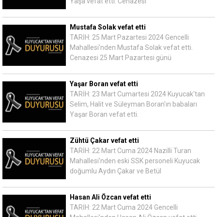
Yaşa vefat etti. Cenazesi
Mustafa Solak vefat etti
TARİH: 25 Mart Pazartesi 2024 Gencelli
Mahallesi'nden Mustafa Solak vefat etti.
Cenazesi 25 Mart Pazartesi günü
Yaşar Boran vefat etti
TARİH: 23 Mart Cumartesi 2024 Kuyucak'tan
Selim, Halit ve Süleyman Boran'ın babaları
Yaşar Boran vefat etti.
Zühtü Çakar vefat etti
TARİH: 22 Mart Cuma 2024 Nazilli Turan
Mahallesi'nden eski SSK personeli Kuyucak
doğumlu Aydın Çakar ve Betül
Hasan Ali Özcan vefat etti
TARİH: 22 Mart Cuma 2024 Gencelli