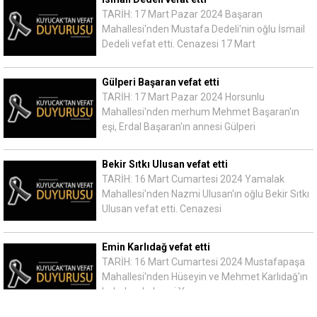
TARİH: 17 Mart Pazar 2024 Başaran
Mahallesi'nden Mustafa Dedeli'nin oğlu İsmail
Dedeli vefat etti. Cenazesi 17 Mart
Gülperi Başaran vefat etti
TARİH: 17 Mart Pazar 2024 Horsunlu
Mahallesi'nden merhum Mehmet Başaran'ın
eşi, Erdal Başaran'ın annesi Gülperi
Bekir Sıtkı Ulusan vefat etti
TARİH: 16 Mart Cumartesi 2024 Yamalak
Mahallesi'nden Nazmi Ulusan'ın oğlu Bekir Sıtkı
Ulusan vefat etti. Cenazesi
Emin Karlıdağ vefat etti
TARİH: 16 Mart Cumartesi 2024 Mustafapaşa
Mahallesi'nden Hüseyin ve Mehmet Karlıdağ'ın
babaları, kahveci Yaşar