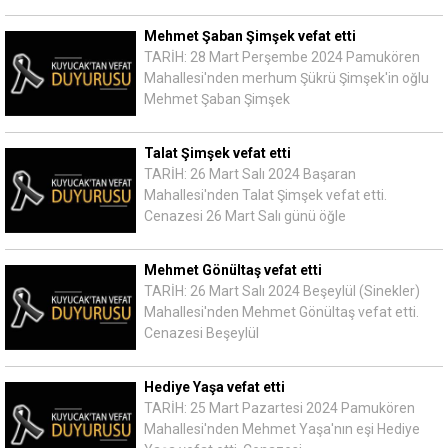
Mehmet Şaban Şimşek vefat etti
TARİH: 28 Mart Perşembe 2024 Pamukören
Mahallesi'nden merhum Şükrü Şimşek'in oğlu
Mehmet Şaban Şimşek
Talat Şimşek vefat etti
TARİH: 26 Mart Salı 2024 Başaran
Mahallesi'nden Talat Şimşek vefat etti.
Cenazesi 26 Mart Salı günü öğle
Mehmet Gönültaş vefat etti
TARİH: 26 Mart Salı 2024 Beşeylül (Sinekler)
Mahallesi'nden Mehmet Gönültaş vefat etti.
Cenazesi Beşeylül
Hediye Yaşa vefat etti
TARİH: 25 Mart Pazartesi 2024 Pamukören
Mahallesi'nden Mehmet Yaşa'nın eşi Hediye