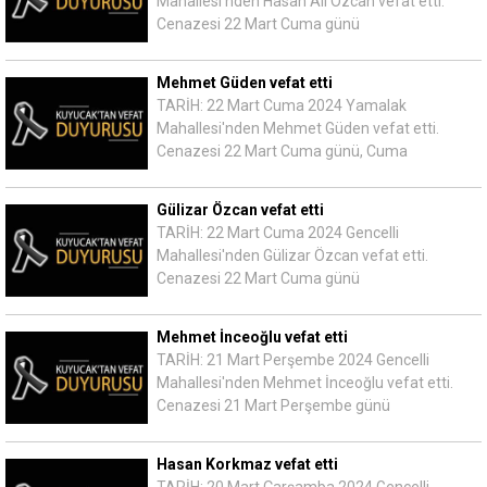
Mahallesi'nden Hasan Ali Özcan vefat etti.
Cenazesi 22 Mart Cuma günü
Mehmet Güden vefat etti
TARİH: 22 Mart Cuma 2024 Yamalak
Mahallesi'nden Mehmet Güden vefat etti.
Cenazesi 22 Mart Cuma günü, Cuma
Gülizar Özcan vefat etti
TARİH: 22 Mart Cuma 2024 Gencelli
Mahallesi'nden Gülizar Özcan vefat etti.
Cenazesi 22 Mart Cuma günü
Mehmet İnceoğlu vefat etti
TARİH: 21 Mart Perşembe 2024 Gencelli
Mahallesi'nden Mehmet İnceoğlu vefat etti.
Cenazesi 21 Mart Perşembe günü
Hasan Korkmaz vefat etti
TARİH: 20 Mart Çarşamba 2024 Gencelli