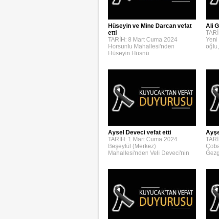
Hüseyin ve Mine Darcan vefat
Ali G
etti
TARİ
TARİH: 8 Mart Cuma 2024
Yeni
Horsunlu Mahallesi'nden
oğlu,
Hüseyin Hüsnü
Aysel Deveci vefat etti
Ayşe
TARİH: 1 Mart Cuma 2024
TARİ
Beşeylül (Merkez)
Çoba
Mahallesi'nden Veli Deveci'nin
Gezg