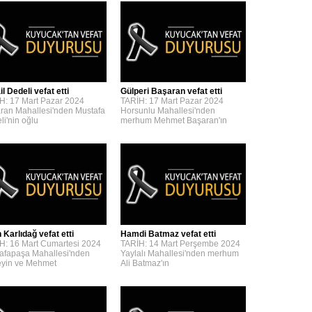
l Dedeli vefat etti
Gülperi Başaran vefat etti
H: 17 Mart Pazar 2024
TARİH: 17 Mart Pazar 2024
ran Mahallesi'nden Mustafa
Horsunlu Mahallesi'nden
li'nin oğlu
merhum Mehmet Başaran'ın
 Karlıdağ vefat etti
Hamdi Batmaz vefat etti
H: 16 Mart Cumartesi 2024
TARİH: 14 Mart Perşembe 2024
afapaşa Mahallesi'nden
Yaylalı Mahallesi'nden merhum
yin ve Mehmet
Ali Batmaz'ın