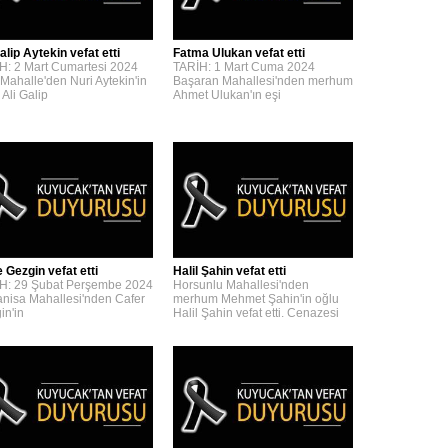
alip Aytekin vefat etti
Fatma Ulukan vefat etti
H: 2 Mart Cumartesi 2024
TARİH: 1 Mart Cuma 2024
 Mahalle'den Nuri Aytekin'in
Başaran Mahallesi'nden merhum
 Ali Galip
Ahmet Ulukan'ın eşi
 Gezgin vefat etti
Halil Şahin vefat etti
H: 29 Şubat Perşembe 2024
Horsunlu Mahallesi'nden
nisa Mahallesi'nden Cafer
merhum Mehmet Şahin'in oğlu
in'in
Halil Şahin vefat etti. Cenazesi