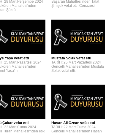
H: 28 Mart Perşembe 2024
Başaran Mahallesi'nden Talat
kören Mahallesi'nden
Şimşek vefat etti. Cenazesi
um Şükrü
ye Yaşa vefat etti
Mustafa Solak vefat etti
H: 25 Mart Pazartesi 2024
TARİH: 25 Mart Pazartesi 2024
kören Mahallesi'nden
Gencelli Mahallesi'nden Mustafa
et Yaşa'nın
Solak vefat etti.
ü Çakar vefat etti
Hasan Ali Özcan vefat etti
H: 22 Mart Cuma 2024
TARİH: 22 Mart Cuma 2024
lli Turan Mahallesi'nden eski
Gencelli Mahallesi'nden Hasan