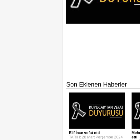
Son Eklenen Haberler
Elif İnce vefat etti
Mehm
TARİH: 28 Mart Perşembe 2024
etti