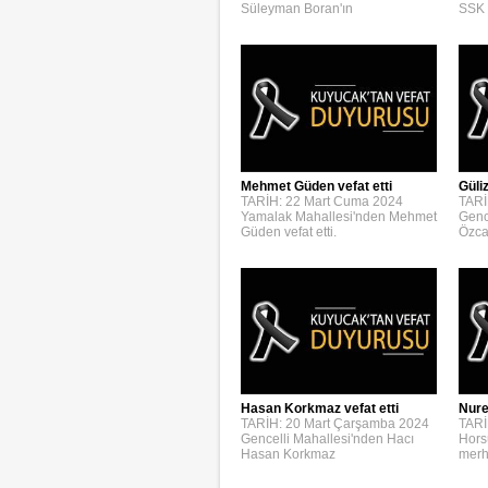
Süleyman Boran'ın
SSK 
Mehmet Güden vefat etti
Güli
TARİH: 22 Mart Cuma 2024
TARİ
Yamalak Mahallesi'nden Mehmet
Genc
Güden vefat etti.
Özca
Hasan Korkmaz vefat etti
Nure
TARİH: 20 Mart Çarşamba 2024
TARİ
Gencelli Mahallesi'nden Hacı
Hors
Hasan Korkmaz
merh