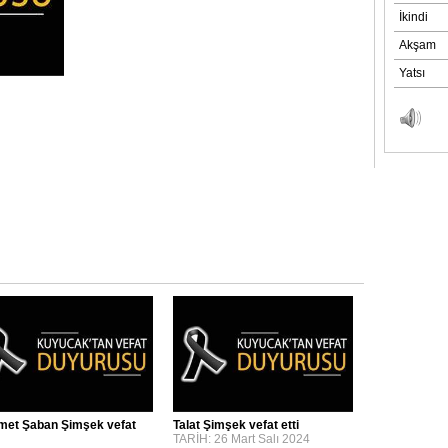
et Şaban Şimşek vefat
Talat Şimşek vefat etti
TARİH: 26 Mart Salı 2024