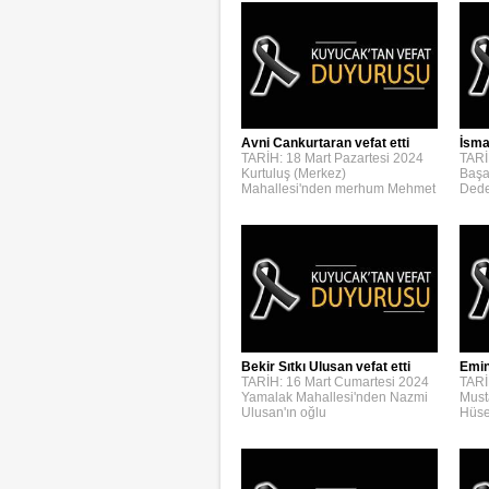
Avni Cankurtaran vefat etti
İsmai
TARİH: 18 Mart Pazartesi 2024
TARİ
Kurtuluş (Merkez)
Başa
Mahallesi'nden merhum Mehmet
Dede
Bekir Sıtkı Ulusan vefat etti
Emin
TARİH: 16 Mart Cumartesi 2024
TARİ
Yamalak Mahallesi'nden Nazmi
Must
Ulusan'ın oğlu
Hüse