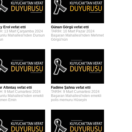
y Erol vefat etti
Günan Görgü vefat etti
H: 13 Mart Çarşamba 2024
TARİH: 10 Mart Pazar 2024
unlu Mahallesi'nden Dursun
Başaran Mahallesi'nden Mehmet
'un
Görgü'nün
 Altıntaş vefat etti
Fadime Şahna vefat etti
H: 9 Mart Cumartesi 2024
TARİH: 9 Mart Cumartesi 2024
unlu Mahallesi'nden emekli
Başaran Mahallesi'nden emekli
tmen Emin
polis memuru Hüseyin