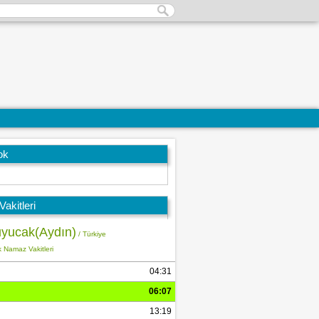
ok
akitleri