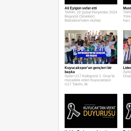
Ali Eyigün vefat etti
Must
TARİH: 29 Şubat Perşembe 2024
TARİ
Beşeylül (Sinekler)
Yöre
Mahallesi'nden muhtar
hacı
Kuyucakspor'un gençleri bir
Lide
başka
Aydı
Aydın U17 Kategorisi 1. Grup’ta
Grup
mücadele eden Kuyucakspor
U17 Takımı, ilk