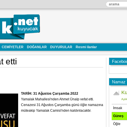
CEMİYETLER
DOĞANLAR
DUYURULAR
Resmi ilanlar
 etti
Facebo
Namaz V
TARİH: 31 Ağustos Çarşamba 2022
Yamalak Mahallesi'nden Ahmet Ünalp vefat etti.
Cenazesi 31 Ağustos Çarşamba günü öğle namazına
müteakip Yamalak Camisi'nden kaldırılacaktır.