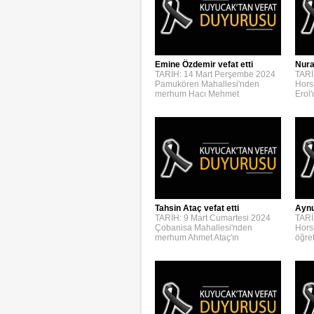
Emine Özdemir vefat etti
Nura
TARİH: 14 Mart Perşembe 2024
TARİ
Pamukören Mahallesi'nden
Hors
merhum Hacı Mehmet
Erol
Aynur
Tahsin Ataç vefat etti
TARİ
TARİH: 9 Mart Cumartesi 2024
Hors
Çobanisa Mahallesi'nden
öğre
merhum Ahmet Ataç'ın