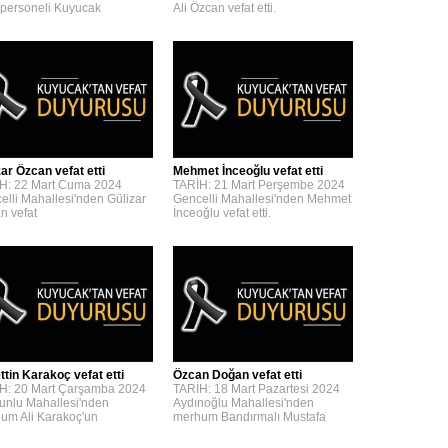
personeli Kuyucak
Ali Özcan vefat etti.
zar Özcan vefat etti
Mehmet İnceoğlu vefat etti
H: 22 Mart Cuma 2024
TARİH: 21 Mart Perşembe 2024
elli Mahallesi'nden Gülizar
Gencelli Mahallesi'nden Mehmet
n vefat
İnceoğlu vefat etti.
ttin Karakoç vefat etti
Özcan Doğan vefat etti
H: 20 Mart Çarşamba 2024
TARİH: 18 Mart Pazartesi 2024
unlu Mahallesi'nden
Aydınoğlu Mahallesi'nden
um Ali Karakoç'un
merhum Bandırmalı Mustafa