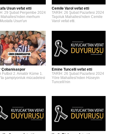
afa Usun vefat etti
Cemile Varol vefat etti
H: 29 Şubat Perşembe 2024
TARİH: 26 Şubat Pazartesi 2024
 Mahallesi'nden merhum
Taşoluk Mahallesi'nden Cemile
 Mustafa Usun'un
Varol vefat etti.
r Çobanisaspor
Emine Tuncelli vefat etti
n Futbol 2. Amatör Küme 1.
TARİH: 26 Şubat Pazartesi 2024
’ta şampiyonluk mücadelesi
Yöre Mahallesi'nden Hüseyin
Tuncelli'nin