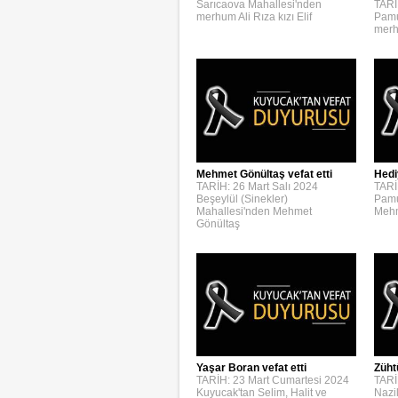
Sarıcaova Mahallesi'nden
TARİ
merhum Ali Rıza kızı Elif
Pamu
merh
Mehmet Gönültaş vefat etti
Hedi
TARİH: 26 Mart Salı 2024
TARİ
Beşeylül (Sinekler)
Pamu
Mahallesi'nden Mehmet
Mehm
Gönültaş
Yaşar Boran vefat etti
Züht
TARİH: 23 Mart Cumartesi 2024
TARİ
Kuyucak'tan Selim, Halit ve
Nazi