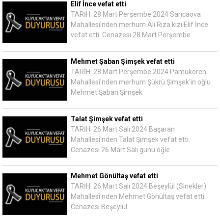
Elif İnce vefat etti
TARİH: 28 Mart Perşembe 2024 Sarıcaova
Mahallesi'nden merhum Ali Rıza kızı Elif İnce
vefat etti. Cenazesi 28 Mart Perşembe
Mehmet Şaban Şimşek vefat etti
TARİH: 28 Mart Perşembe 2024 Pamukören
Mahallesi'nden merhum Şükrü Şimşek'in oğlu
Mehmet Şaban Şimşek
Talat Şimşek vefat etti
TARİH: 26 Mart Salı 2024 Başaran
Mahallesi'nden Talat Şimşek vefat etti.
Cenazesi 26 Mart Salı günü öğle
Mehmet Gönültaş vefat etti
TARİH: 26 Mart Salı 2024 Beşeylül (Sinekler)
Mahallesi'nden Mehmet Gönültaş vefat etti.
Cenazesi Beşeylül