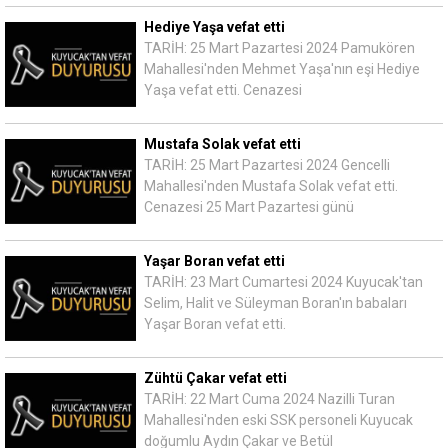
Hediye Yaşa vefat etti
TARİH: 25 Mart Pazartesi 2024 Pamukören
Mahallesi'nden Mehmet Yaşa'nın eşi Hediye
Yaşa vefat etti. Cenazesi
Mustafa Solak vefat etti
TARİH: 25 Mart Pazartesi 2024 Gencelli
Mahallesi'nden Mustafa Solak vefat etti.
Cenazesi 25 Mart Pazartesi günü
Yaşar Boran vefat etti
TARİH: 23 Mart Cumartesi 2024 Kuyucak'tan
Selim, Halit ve Süleyman Boran'ın babaları
Yaşar Boran vefat etti.
Zühtü Çakar vefat etti
TARİH: 22 Mart Cuma 2024 Nazilli Turan
Mahallesi'nden eski SSK personeli Kuyucak
doğumlu Aydın Çakar ve Betül