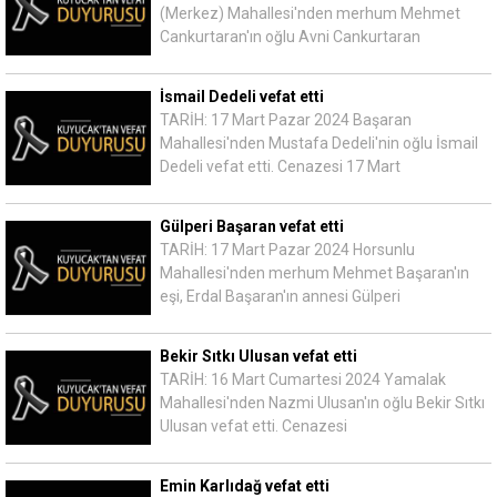
(Merkez) Mahallesi'nden merhum Mehmet
Cankurtaran'ın oğlu Avni Cankurtaran
İsmail Dedeli vefat etti
TARİH: 17 Mart Pazar 2024 Başaran
Mahallesi'nden Mustafa Dedeli'nin oğlu İsmail
Dedeli vefat etti. Cenazesi 17 Mart
Gülperi Başaran vefat etti
TARİH: 17 Mart Pazar 2024 Horsunlu
Mahallesi'nden merhum Mehmet Başaran'ın
eşi, Erdal Başaran'ın annesi Gülperi
Bekir Sıtkı Ulusan vefat etti
TARİH: 16 Mart Cumartesi 2024 Yamalak
Mahallesi'nden Nazmi Ulusan'ın oğlu Bekir Sıtkı
Ulusan vefat etti. Cenazesi
Emin Karlıdağ vefat etti