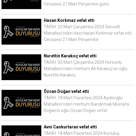
Cenazesi 21 Mart Perşembe günü
Hasan Korkmaz vefat etti
TARİH: 20 Mart Çarşamba 2024 Gencelli
Mahallesi'nden Hacı Hasan Korkmaz vefat etti.
Cenazesi 21 Mart Perşembe
Nurettin Karakoç vefat etti
TARİH: 20 Mart Çarşamba 2024 Horsunlu
Mahallesi'nden merhum Ali Karakoç'un oğlu
Nurettin Karakoç
Özcan Doğan vefat etti
TARİH: 18 Mart Pazartesi 2024 Aydınoğlu
Mahallesi'nden merhum Bandırmalı Mustafa
Doğan'ın oğlu Özcan Doğan vefat
Avni Cankurtaran vefat etti
TARİH: 18 Mart Pazartesi 2024 Kurtuluş