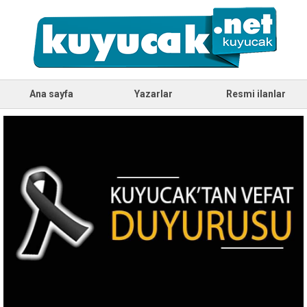
Ana sayfa
Yazarlar
Resmi ilanlar