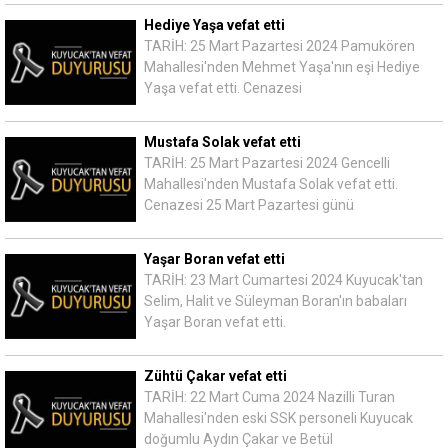
Hediye Yaşa vefat etti
TARİH: 25 Mart Pazartesi 2024 Pamukören
Mahallesi'nden Mehmet Yaşa'nın eşi Hediye
Yaşa vefat etti. Cenazesi
Mustafa Solak vefat etti
TARİH: 25 Mart Pazartesi 2024 Gencelli
Mahallesi'nden Mustafa Solak vefat etti.
Cenazesi 25 Mart Pazartesi günü
Yaşar Boran vefat etti
TARİH: 23 Mart Cumartesi 2024 Kuyucak'tan
Selim, Halit ve Süleyman Boran'ın babaları
Yaşar Boran vefat etti.
Zühtü Çakar vefat etti
TARİH: 22 Mart Cuma 2024 Nazilli Turan
Mahallesi'nden eski SSK personeli Kuyucak
doğumlu Aydın Çakar ve Betül