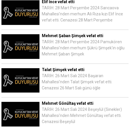
Elif İnce vefat etti
TARİH: 28 Mart Perşembe 2024 Sarıcaova
Mahallesi'nden merhum Ali Rıza kızı Elif İnce
vefat etti. Cenazesi 28 Mart Perşembe
Mehmet Şaban Şimşek vefat etti
TARİH: 28 Mart Perşembe 2024 Pamukören
Mahallesi'nden merhum Şükrü Şimşek'in oğlu
Mehmet Şaban Şimşek
Talat Şimşek vefat etti
TARİH: 26 Mart Salı 2024 Başaran
Mahallesi'nden Talat Şimşek vefat etti.
Cenazesi 26 Mart Salı günü öğle
Mehmet Gönültaş vefat etti
TARİH: 26 Mart Salı 2024 Beşeylül (Sinekler)
Mahallesi'nden Mehmet Gönültaş vefat etti.
Cenazesi Beşeylül