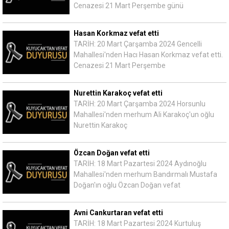
Cenazesi 21 Mart Perşembe günü
Hasan Korkmaz vefat etti
TARİH: 20 Mart Çarşamba 2024 Gencelli
Mahallesi'nden Hacı Hasan Korkmaz vefat etti.
Cenazesi 21 Mart Perşembe
Nurettin Karakoç vefat etti
TARİH: 20 Mart Çarşamba 2024 Horsunlu
Mahallesi'nden merhum Ali Karakoç'un oğlu
Nurettin Karakoç
Özcan Doğan vefat etti
TARİH: 18 Mart Pazartesi 2024 Aydınoğlu
Mahallesi'nden merhum Bandırmalı Mustafa
Doğan'ın oğlu Özcan Doğan vefat
Avni Cankurtaran vefat etti
TARİH: 18 Mart Pazartesi 2024 Kurtuluş