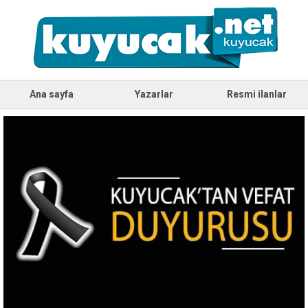
Ana sayfa
Yazarlar
Resmi ilanlar