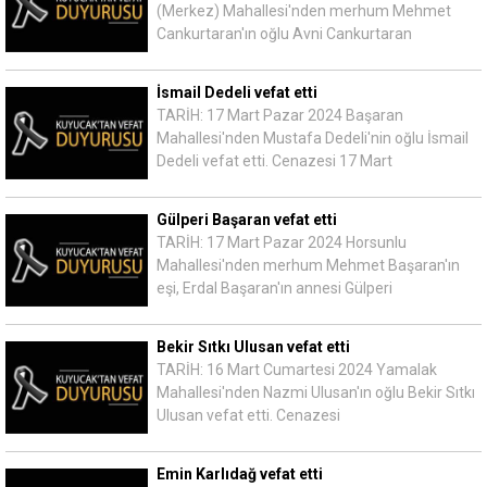
(Merkez) Mahallesi'nden merhum Mehmet
Cankurtaran'ın oğlu Avni Cankurtaran
İsmail Dedeli vefat etti
TARİH: 17 Mart Pazar 2024 Başaran
Mahallesi'nden Mustafa Dedeli'nin oğlu İsmail
Dedeli vefat etti. Cenazesi 17 Mart
Gülperi Başaran vefat etti
TARİH: 17 Mart Pazar 2024 Horsunlu
Mahallesi'nden merhum Mehmet Başaran'ın
eşi, Erdal Başaran'ın annesi Gülperi
Bekir Sıtkı Ulusan vefat etti
TARİH: 16 Mart Cumartesi 2024 Yamalak
Mahallesi'nden Nazmi Ulusan'ın oğlu Bekir Sıtkı
Ulusan vefat etti. Cenazesi
Emin Karlıdağ vefat etti