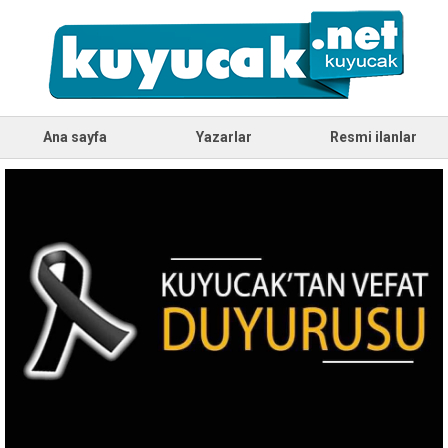
Ana sayfa
Yazarlar
Resmi ilanlar