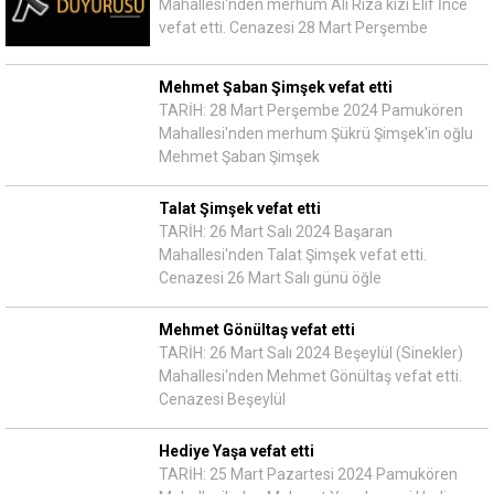
Mahallesi'nden merhum Ali Rıza kızı Elif İnce
vefat etti. Cenazesi 28 Mart Perşembe
Mehmet Şaban Şimşek vefat etti
TARİH: 28 Mart Perşembe 2024 Pamukören
Mahallesi'nden merhum Şükrü Şimşek'in oğlu
Mehmet Şaban Şimşek
Talat Şimşek vefat etti
TARİH: 26 Mart Salı 2024 Başaran
Mahallesi'nden Talat Şimşek vefat etti.
Cenazesi 26 Mart Salı günü öğle
Mehmet Gönültaş vefat etti
TARİH: 26 Mart Salı 2024 Beşeylül (Sinekler)
Mahallesi'nden Mehmet Gönültaş vefat etti.
Cenazesi Beşeylül
Hediye Yaşa vefat etti
TARİH: 25 Mart Pazartesi 2024 Pamukören