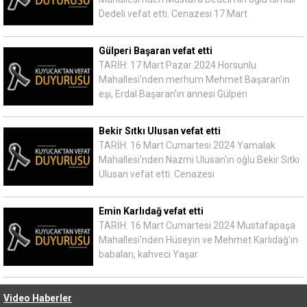
Dedeli vefat etti. Cenazesi 17 Mart
Gülperi Başaran vefat etti
TARİH: 17 Mart Pazar 2024 Horsunlu
Mahallesi'nden merhum Mehmet Başaran'ın
eşi, Erdal Başaran'ın annesi Gülperi
Bekir Sıtkı Ulusan vefat etti
TARİH: 16 Mart Cumartesi 2024 Yamalak
Mahallesi'nden Nazmi Ulusan'ın oğlu Bekir Sıtkı
Ulusan vefat etti. Cenazesi
Emin Karlıdağ vefat etti
TARİH: 16 Mart Cumartesi 2024 Mustafapaşa
Mahallesi'nden Hüseyin ve Mehmet Karlıdağ'ın
babaları, kahveci Yaşar
Video Haberler