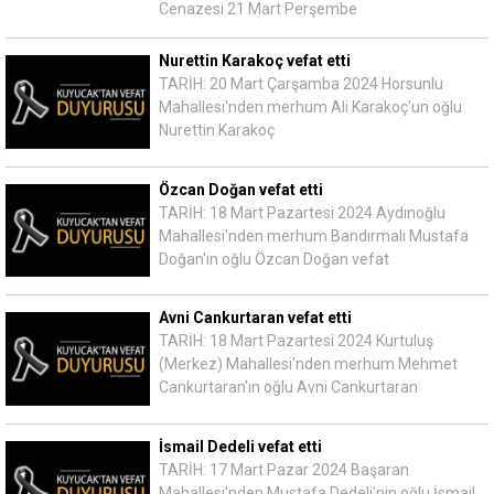
Cenazesi 21 Mart Perşembe
Nurettin Karakoç vefat etti
TARİH: 20 Mart Çarşamba 2024 Horsunlu
Mahallesi'nden merhum Ali Karakoç'un oğlu
Nurettin Karakoç
Özcan Doğan vefat etti
TARİH: 18 Mart Pazartesi 2024 Aydınoğlu
Mahallesi'nden merhum Bandırmalı Mustafa
Doğan'ın oğlu Özcan Doğan vefat
Avni Cankurtaran vefat etti
TARİH: 18 Mart Pazartesi 2024 Kurtuluş
(Merkez) Mahallesi'nden merhum Mehmet
Cankurtaran'ın oğlu Avni Cankurtaran
İsmail Dedeli vefat etti
TARİH: 17 Mart Pazar 2024 Başaran
Mahallesi'nden Mustafa Dedeli'nin oğlu İsmail