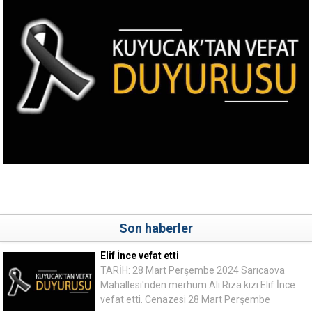
Son haberler
Elif İnce vefat etti
TARİH: 28 Mart Perşembe 2024 Sarıcaova
Mahallesi'nden merhum Ali Rıza kızı Elif İnce
vefat etti. Cenazesi 28 Mart Perşembe