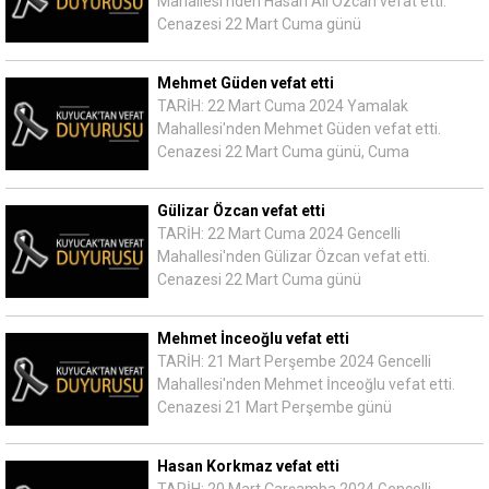
Mahallesi'nden Hasan Ali Özcan vefat etti.
Cenazesi 22 Mart Cuma günü
Mehmet Güden vefat etti
TARİH: 22 Mart Cuma 2024 Yamalak
Mahallesi'nden Mehmet Güden vefat etti.
Cenazesi 22 Mart Cuma günü, Cuma
Gülizar Özcan vefat etti
TARİH: 22 Mart Cuma 2024 Gencelli
Mahallesi'nden Gülizar Özcan vefat etti.
Cenazesi 22 Mart Cuma günü
Mehmet İnceoğlu vefat etti
TARİH: 21 Mart Perşembe 2024 Gencelli
Mahallesi'nden Mehmet İnceoğlu vefat etti.
Cenazesi 21 Mart Perşembe günü
Hasan Korkmaz vefat etti
TARİH: 20 Mart Çarşamba 2024 Gencelli