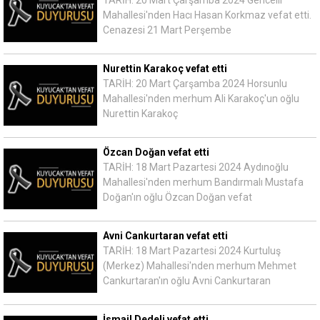
Mahallesi'nden Hacı Hasan Korkmaz vefat etti.
Cenazesi 21 Mart Perşembe
Nurettin Karakoç vefat etti
TARİH: 20 Mart Çarşamba 2024 Horsunlu
Mahallesi'nden merhum Ali Karakoç'un oğlu
Nurettin Karakoç
Özcan Doğan vefat etti
TARİH: 18 Mart Pazartesi 2024 Aydınoğlu
Mahallesi'nden merhum Bandırmalı Mustafa
Doğan'ın oğlu Özcan Doğan vefat
Avni Cankurtaran vefat etti
TARİH: 18 Mart Pazartesi 2024 Kurtuluş
(Merkez) Mahallesi'nden merhum Mehmet
Cankurtaran'ın oğlu Avni Cankurtaran
İsmail Dedeli vefat etti