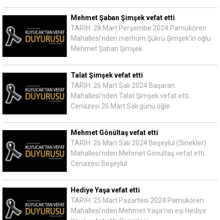
Mehmet Şaban Şimşek vefat etti
TARİH: 28 Mart Perşembe 2024 Pamukören
Mahallesi'nden merhum Şükrü Şimşek'in oğlu
Mehmet Şaban Şimşek
Talat Şimşek vefat etti
TARİH: 26 Mart Salı 2024 Başaran
Mahallesi'nden Talat Şimşek vefat etti.
Cenazesi 26 Mart Salı günü öğle
Mehmet Gönültaş vefat etti
TARİH: 26 Mart Salı 2024 Beşeylül (Sinekler)
Mahallesi'nden Mehmet Gönültaş vefat etti.
Cenazesi Beşeylül
Hediye Yaşa vefat etti
TARİH: 25 Mart Pazartesi 2024 Pamukören
Mahallesi'nden Mehmet Yaşa'nın eşi Hediye