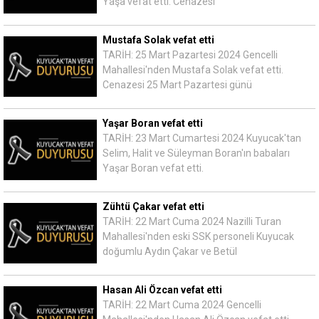
Yaşa vefat etti. Cenazesi
Mustafa Solak vefat etti
TARİH: 25 Mart Pazartesi 2024 Gencelli
Mahallesi'nden Mustafa Solak vefat etti.
Cenazesi 25 Mart Pazartesi günü
Yaşar Boran vefat etti
TARİH: 23 Mart Cumartesi 2024 Kuyucak'tan
Selim, Halit ve Süleyman Boran'ın babaları
Yaşar Boran vefat etti.
Zühtü Çakar vefat etti
TARİH: 22 Mart Cuma 2024 Nazilli Turan
Mahallesi'nden eski SSK personeli Kuyucak
doğumlu Aydın Çakar ve Betül
Hasan Ali Özcan vefat etti
TARİH: 22 Mart Cuma 2024 Gencelli