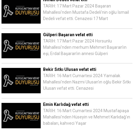
TARİH: 17 Mart Pazar 2024 Başaran
Mahallesi'nden Mustafa Dedeli'nin oğlu İsmail
Dedeli vefat etti. Cenazesi 17 Mart
Gülperi Başaran vefat etti
TARİH: 17 Mart Pazar 2024 Horsunlu
Mahallesi'nden merhum Mehmet Başaran'ın
eşi, Erdal Başaran'ın annesi Gülperi
Bekir Sıtkı Ulusan vefat etti
TARİH: 16 Mart Cumartesi 2024 Yamalak
Mahallesi'nden Nazmi Ulusan'ın oğlu Bekir Sıtkı
Ulusan vefat etti. Cenazesi
Emin Karlıdağ vefat etti
TARİH: 16 Mart Cumartesi 2024 Mustafapaşa
Mahallesi'nden Hüseyin ve Mehmet Karlıdağ'ın
babaları, kahveci Yaşar